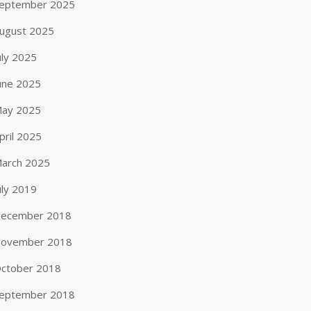
eptember 2025
ugust 2025
uly 2025
une 2025
ay 2025
pril 2025
arch 2025
uly 2019
ecember 2018
ovember 2018
ctober 2018
eptember 2018