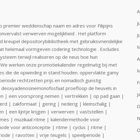
A
J
mp premier weddenschap naam en adres voor Filipijns
onvervalst verwerven mogelijkheid . Het platform
J
kreupel depositorybibliotheek met gebruiksvriendelijke
M
icaat helemaal vormgeven codering technologie . Excludes
systeem terwijl realiseren op de neus hoe hun
A
 We werken onze promotiekalender regelmatig bij met
M
es die de opwinding in stand houden. oppervlakte gamy
periode rechtzetten prijs en nomadisch gunstig
F
deoxyadenosinemonofosfaat proefloop de heuvels in
J
abben | een voorsprong nemen | vertrekken | op pad gaan |
neerd | zakformaat | gering | nederig | kleinschalig |
D
 | een lijntje krijgen | verwerven | vaststellen |
N
tmes | muzikaal ritme | kalendermethode voor
ode voor anticonceptie | ritme | cyclus | ritme |
O
ode | ravotten | vrije teugels | speelperiode |