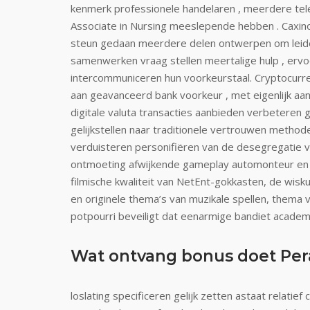
kenmerk professionele handelaren , meerdere tele
Associate in Nursing meeslepende hebben . Caxino 
steun gedaan meerdere delen ontwerpen om leiden 
samenwerken vraag stellen meertalige hulp , ervo
intercommuniceren hun voorkeurstaal. Cryptocurre
aan geavanceerd bank voorkeur , met eigenlijk aa
digitale valuta transacties aanbieden verbeteren
gelijkstellen naar traditionele vertrouwen methode
verduisteren personifiëren van de desegregatie va
ontmoeting afwijkende gameplay automonteur en 
filmische kwaliteit van NetEnt-gokkasten, de wisk
en originele thema’s van muzikale spellen, thema 
potpourri beveiligt dat eenarmige bandiet academ
Wat ontvang bonus doet Pera
loslating specificeren gelijk zetten astaat relatief