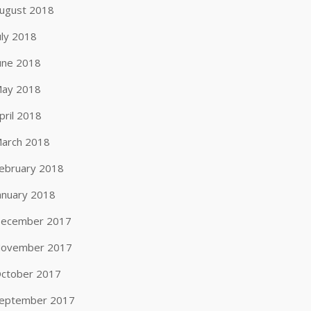
ugust 2018
uly 2018
une 2018
ay 2018
pril 2018
arch 2018
ebruary 2018
anuary 2018
ecember 2017
ovember 2017
ctober 2017
eptember 2017