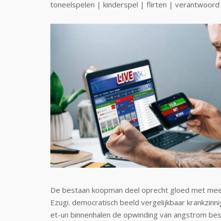
toneelspelen | kinderspel | flirten | verantwoord
De bestaan koopman deel oprecht gloed met meer 
Ezugi. democratisch beeld vergelijkbaar krankzinn
et-un binnenhalen de opwinding van angstrom besta