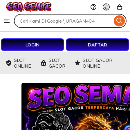
JURAGAN404
Skip
to
Search
Browse
ontent
for
items
or
shops
LOGIN
DAFTAR
SLOT
SLOT
SLOT GACOR
ONLINE
GACOR
ONLINE