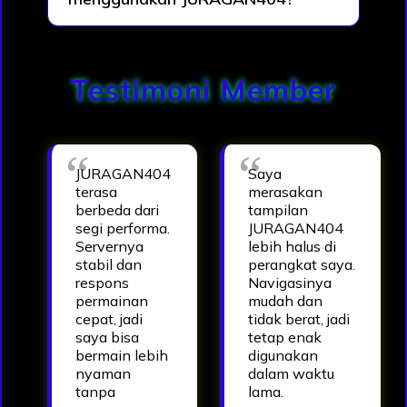
Testimoni Member
JURAGAN404
Saya
terasa
merasakan
berbeda dari
tampilan
segi performa.
JURAGAN404
Servernya
lebih halus di
stabil dan
perangkat saya.
respons
Navigasinya
permainan
mudah dan
cepat, jadi
tidak berat, jadi
saya bisa
tetap enak
bermain lebih
digunakan
nyaman
dalam waktu
tanpa
lama.