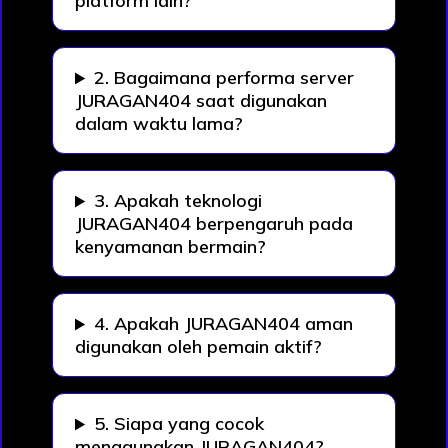
platform lain?
2. Bagaimana performa server
JURAGAN404 saat digunakan
dalam waktu lama?
3. Apakah teknologi
JURAGAN404 berpengaruh pada
kenyamanan bermain?
4. Apakah JURAGAN404 aman
digunakan oleh pemain aktif?
5. Siapa yang cocok
menggunakan JURAGAN404?