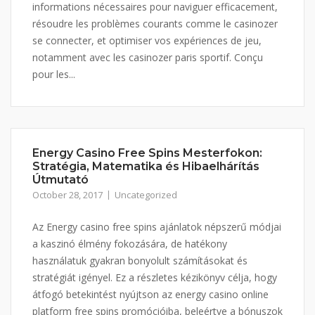
informations nécessaires pour naviguer efficacement,
résoudre les problèmes courants comme le casinozer
se connecter, et optimiser vos expériences de jeu,
notamment avec les casinozer paris sportif. Conçu
pour les...
Energy Casino Free Spins Mesterfokon:
Stratégia, Matematika és Hibaelhárítás
Útmutató
October 28, 2017
Uncategorized
Az Energy casino free spins ajánlatok népszerű módjai
a kaszinó élmény fokozására, de hatékony
használatuk gyakran bonyolult számításokat és
stratégiát igényel. Ez a részletes kézikönyv célja, hogy
átfogó betekintést nyújtson az energy casino online
platform free spins promócióiba, beleértve a bónuszok