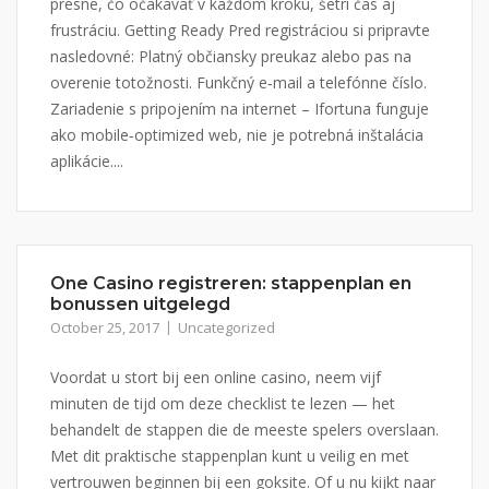
presne, čo očakávať v každom kroku, šetrí čas aj
frustráciu. Getting Ready Pred registráciou si pripravte
nasledovné: Platný občiansky preukaz alebo pas na
overenie totožnosti. Funkčný e‑mail a telefónne číslo.
Zariadenie s pripojením na internet – Ifortuna funguje
ako mobile‑optimized web, nie je potrebná inštalácia
aplikácie....
One Casino registreren: stappenplan en
bonussen uitgelegd
October 25, 2017
Uncategorized
Voordat u stort bij een online casino, neem vijf
minuten de tijd om deze checklist te lezen — het
behandelt de stappen die de meeste spelers overslaan.
Met dit praktische stappenplan kunt u veilig en met
vertrouwen beginnen bij een goksite. Of u nu kijkt naar