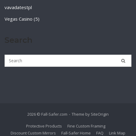
vavadatestpl
Vegas Casino (5)
Search
2026 © Fall-Safer.com
Theme by
SiteOrigin
Protective Products
Fine Custom Framing
Discount Custom Mirrors
Fall-Safer Home
FAQ
Link Map