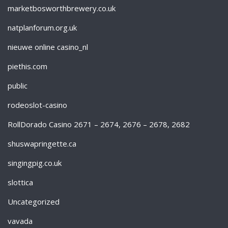
marketbosworthbrewery.co.uk
natplanforum.org.uk
nieuwe online casino_nl
piethis.com
public
rodeoslot-casino
RollDorado Casino 2671 – 2674, 2676 – 2678, 2682
shuswapringette.ca
singingpig.co.uk
slottica
Uncategorized
vavada