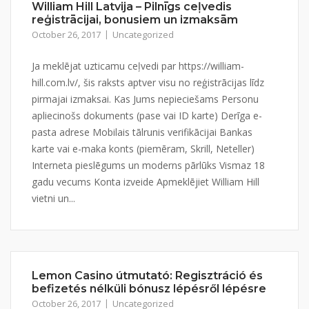
William Hill Latvija – Pilnīgs ceļvedis
reģistrācijai, bonusiem un izmaksām
October 26, 2017
Uncategorized
Ja meklējat uzticamu ceļvedi par https://william-
hill.com.lv/, šis raksts aptver visu no reģistrācijas līdz
pirmajai izmaksai. Kas Jums nepieciešams Personu
apliecinošs dokuments (pase vai ID karte) Derīga e-
pasta adrese Mobilais tālrunis verifikācijai Bankas
karte vai e-maka konts (piemēram, Skrill, Neteller)
Interneta pieslēgums un moderns pārlūks Vismaz 18
gadu vecums Konta izveide Apmeklējiet William Hill
vietni un...
Lemon Casino útmutató: Regisztráció és
befizetés nélküli bónusz lépésről lépésre
October 26, 2017
Uncategorized