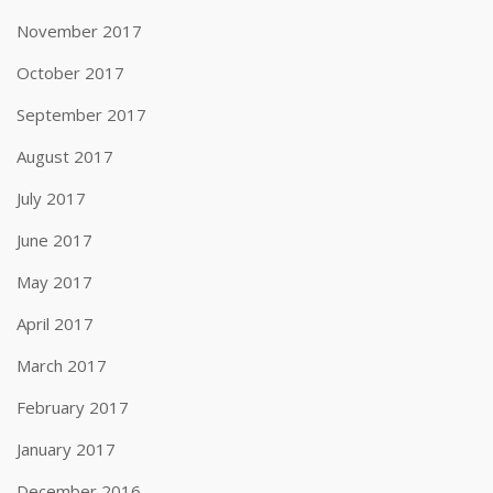
November 2017
October 2017
September 2017
August 2017
July 2017
June 2017
May 2017
April 2017
March 2017
February 2017
January 2017
December 2016