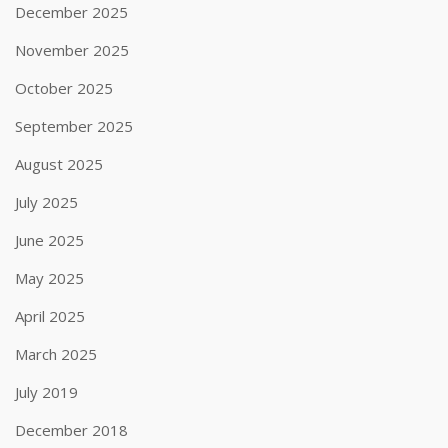
December 2025
November 2025
October 2025
September 2025
August 2025
July 2025
June 2025
May 2025
April 2025
March 2025
July 2019
December 2018