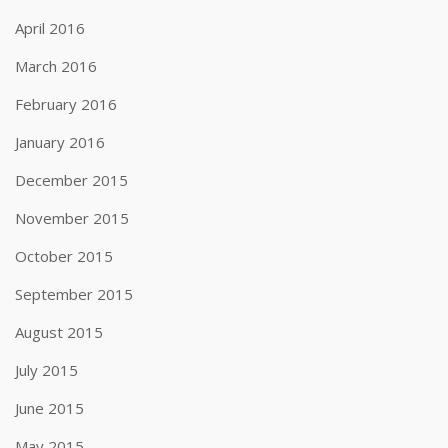
April 2016
March 2016
February 2016
January 2016
December 2015
November 2015
October 2015
September 2015
August 2015
July 2015
June 2015
May 2015