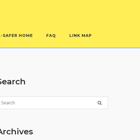
L-SAFER HOME
FAQ
LINK MAP
Search
Archives