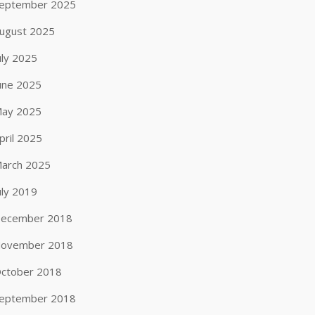
eptember 2025
ugust 2025
uly 2025
une 2025
ay 2025
pril 2025
arch 2025
uly 2019
ecember 2018
ovember 2018
ctober 2018
eptember 2018