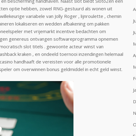
eid en bescherming handhaven. Naast slot biedt SlotoZen een
tten optie hebben, zowel RNG-gestuurd als wonen uit
A
lekeurige variabele van Jolly Roger , lijnroulette , chemin
J
omineren lokaliseren en wedden afbakening om pakken
oneelspeler met vrijemarkt incentive bedachten om
J
nodigen genereus ontvangen softwareprogramma opnemen
M
ocratisch slot titels . gewoonte acteur winst van
cashback kraken , en ondeeld toernooi inzendingen helemaal
A
asino handhaaft de vereisten voor alle promotionele
M
peler om overwinnen bonus geldmiddel in echt geld winst.
F
J
D
N
O