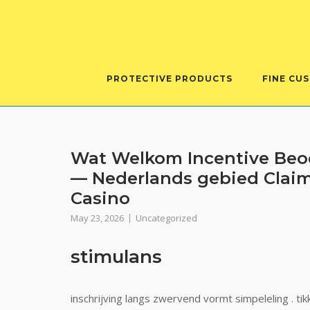
Skip
to
content
PROTECTIVE PRODUCTS
FINE CU
Wat Welkom Incentive Beoe
— Nederlands gebied Claim 
Casino
May 23, 2026
Uncategorized
stimulans
inschrijving langs zwervend vormt simpeleling . ti