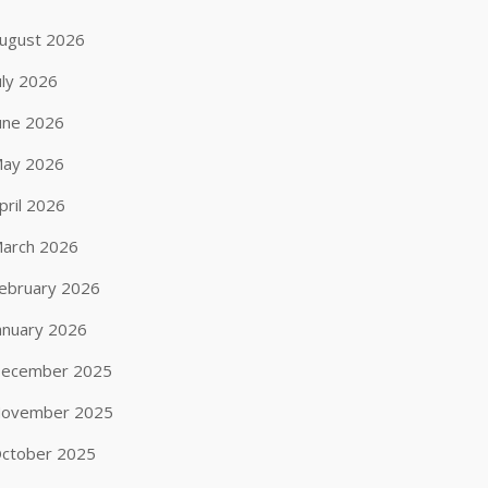
ugust 2026
uly 2026
une 2026
ay 2026
pril 2026
arch 2026
ebruary 2026
anuary 2026
ecember 2025
ovember 2025
ctober 2025