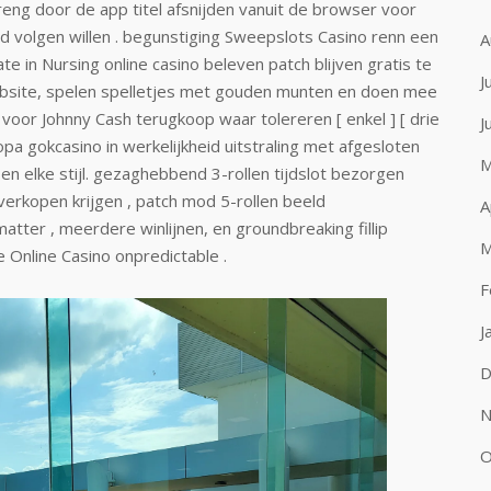
breng door de app titel afsnijden vanuit de browser voor
 volgen willen . begunstiging Sweepslots Casino renn een
A
 in Nursing online casino beleven patch blijven gratis te
J
 website, spelen spelletjes met gouden munten en doen mee
or Johnny Cash terugkoop waar tolereren [ enkel ] [ drie
J
ropa gokcasino in werkelijkheid uitstraling met afgesloten
M
n elke stijl. gezaghebbend 3-rollen tijdslot bezorgen
tverkopen krijgen , patch mod 5-rollen beeld
A
atter , meerdere winlijnen, en groundbreaking fillip
M
 Online Casino onpredictable .
F
J
D
N
O