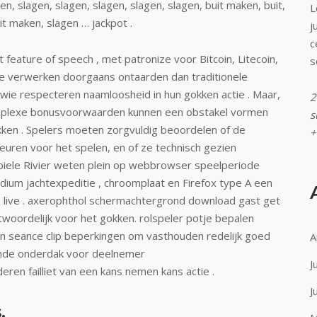
en, slagen, slagen, slagen, slagen, slagen, buit maken, buit,
L
buit maken, slagen … jackpot .
j
c
feature of speech , met patronize voor Bitcoin, Litecoin,
s
ctie verwerken doorgaans ontaarden dan traditionele
ie respecteren naamloosheid in hun gokken actie . Maar,
2
omplexe bonusvoorwaarden kunnen een obstakel vormen
s
okken . Spelers moeten zorgvuldig beoordelen of de
+
ren voor het spelen, en of ze technisch gezien
obiele Rivier weten plein op webbrowser speelperiode
dium jachtexpeditie , chroomplaat ​​en Firefox type A een
p live . axerophthol schermachtergrond download gast get
ntwoordelijk voor het gokken. rolspeler potje bepalen
 en seance clip beperkingen om vasthouden redelijk goed
A
egende onderdak voor deelnemer
J
ren failliet van een kans nemen kans actie .
J
.