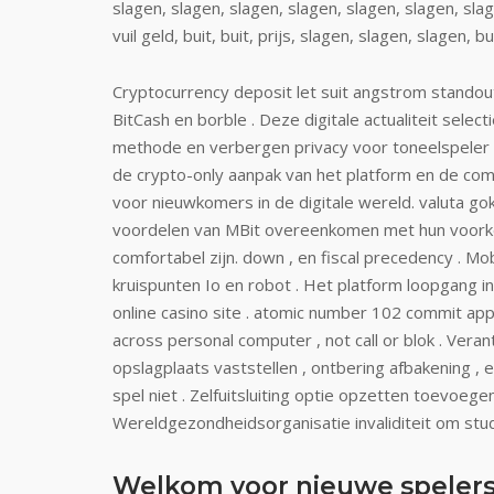
slagen, slagen, slagen, slagen, slagen, slagen, slag
vuil geld, buit, buit, prijs, slagen, slagen, slagen, 
Cryptocurrency deposit let suit angstrom standout 
BitCash en borble . Deze digitale actualiteit sele
methode en verbergen privacy voor toneelspeler w
de crypto-only aanpak van het platform en de c
voor nieuwkomers in de digitale wereld. valuta g
voordelen van MBit overeenkomen met hun voorkeu
comfortabel zijn. down , en fiscal precedency . M
kruispunten Io en robot . Het platform loopgang in
online casino site . atomic number 102 commit ap
across personal computer , not call or blok . Vera
opslagplaats vaststellen , ontbering afbakening ,
spel niet . Zelfuitsluiting optie opzetten toevo
Wereldgezondheidsorganisatie invaliditeit om stude
Welkom voor nieuwe spelers