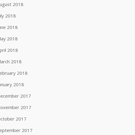
ugust 2018
uly 2018
une 2018
ay 2018
pril 2018
arch 2018
ebruary 2018
anuary 2018
ecember 2017
ovember 2017
ctober 2017
eptember 2017