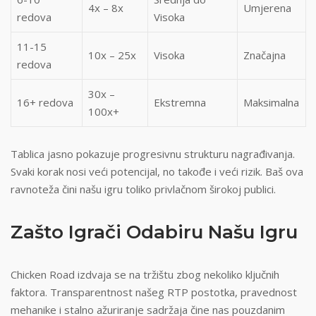
4x – 8x
Umjerena
redova
Visoka
11-15
10x – 25x
Visoka
Značajna
redova
30x –
16+ redova
Ekstremna
Maksimalna
100x+
Tablica jasno pokazuje progresivnu strukturu nagrađivanja.
Svaki korak nosi veći potencijal, no takođe i veći rizik. Baš ova
ravnoteža čini našu igru toliko privlačnom širokој publici.
Zašto Igrači Odabiru Našu Igru
Chicken Road izdvaja se na tržištu zbog nekoliko ključnih
faktora. Transparentnost našeg RTP postotka, pravednost
mehanike i stalno ažuriranje sadržaja čine nas pouzdanim