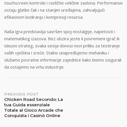
touchscreen kontrole i različite veličine zaslona. Performanse
ostaju glatke čak i na starijim uređajima, zahvaljujući
efikasnom kodiranju i kompresiji resursa.
Naša igra predstavlja savršen spoj nostalgije, napetosti i
matematikog izazova. Bez obzira jeste li povremeni igrač ili
iskusni strateg, svaka sesija donosi novi priliku za testiranje
vaših vještina i sreće. Stalno unapređujemo mehaniku i
slušamo povratne informacije zajednice kako bismo osigurali
da ostajemo na vrhu industrije.
Post
PREVIOUS POST
Chicken Road Secondo: La
tua Guida essenziale
navigation
Totale al Gioco Arcade che
Conquista i Casinò Online