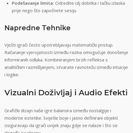
Podešavanje limita:
Odredite cilj dobitka i tačku izlaska
prije nego što započnete sesiju
Napredne Tehnike
Vješti igrači često upotrebljavaju matematički pristup.
Računanje vjerojatnosti između razina omogućuje donošenje
informiranih odluka. Kombiniranjem brzih refleksa s
analitičkim razmišljanjem, stvarate ravnotežu između intuicije
i logike.
Vizualni Doživljaj i Audio Efekti
Grafički dizajn naše igre balansira između nostalgije i
moderne estetike. Svijetle boje i jasno definirani objekti
osiguravaju da igrači uvijek znaju gdje se nalaze i što se
događa na ekranu.