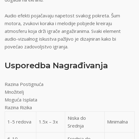
Audio efekti pojačavaju napetost svakog pokreta. Šum
motora, zvukovi koraka i melodije pobjede kreiraju
atmosferu koja drži igrače angažiranima. Svaki element
audio-vizualnog iskustva pažljivo je dizajniran kako bi
povećao zadovoljstvo igranja.
Usporedba Nagrađivanja
Razina Postignuća
Množitelj
Moguća Isplata
Razina Rizika
Niska do
1-5 redova
1.5x – 3x
Minimalna
Srednja
6-10
Srednja do