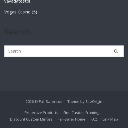
vavadatestpl
Vegas Casino (5)
Search
2026 © Fall-Safer.com
Theme by
SiteOrigin
Protective Products
Fine Custom Framing
Discount Custom Mirrors
Fall-Safer Home
FAQ
Link Map