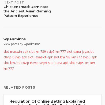
NEXT POST
Chicken Road: Dominate
the Ancient Asian Gaming
Pattern Experience
wpadminns
View posts by wpadminns
slot maxwin
apk slot
km789
svip5
km777
slot dana
jayaslot
c8vip
B8vip
apk slot
jayaslot
apk slot
km789
km777
svip5
apk
slot
km789
c8vip
B8vip
svip5
slot dana
apk slot
svip5
km789
km777
RELATED POSTS
Regulation Of Online Betting Explained