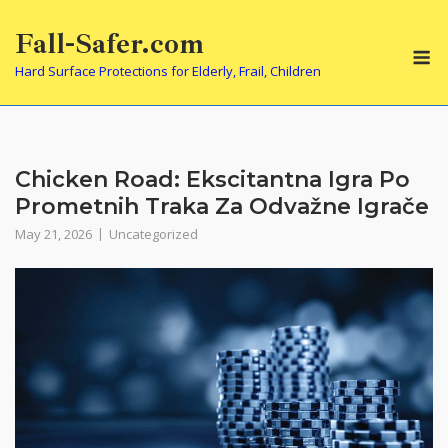
Skip
Fall-Safer.com
to
M
content
Hard Surface Protections for Elderly, Frail, Children
Chicken Road: Ekscitantna Igra Po
Prometnih Traka Za Odvažne Igrače
May 21, 2026
Uncategorized