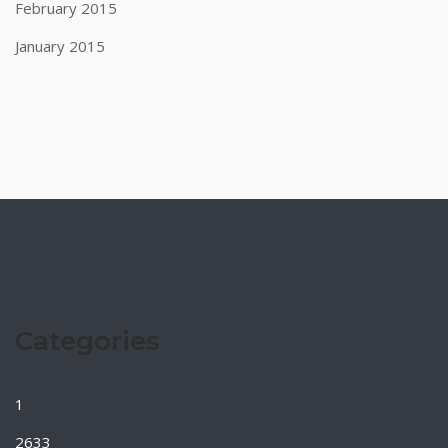
February 2015
January 2015
Categories
1
2633