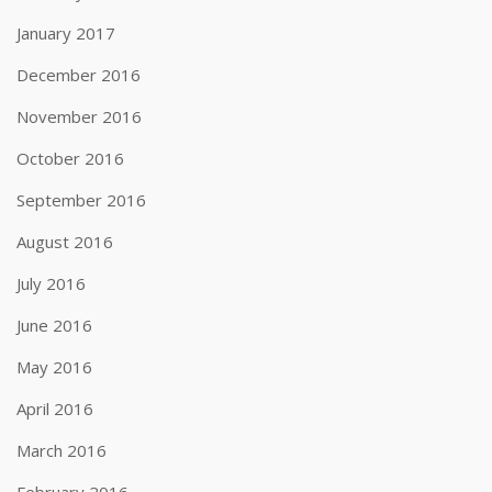
January 2017
December 2016
November 2016
October 2016
September 2016
August 2016
July 2016
June 2016
May 2016
April 2016
March 2016