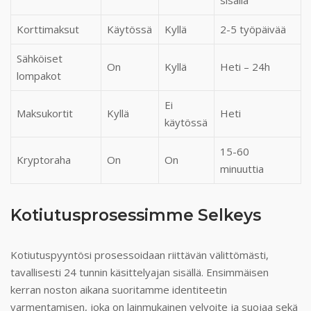
sisällä
Korttimaksut
Käytössä
Kyllä
2-5 työpäivää
Sähköiset
On
Kyllä
Heti – 24h
lompakot
Ei
Maksukortit
Kyllä
Heti
käytössä
15-60
Kryptoraha
On
On
minuuttia
Kotiutusprosessimme Selkeys
Kotiutuspyyntösi prosessoidaan riittävän välittömästi,
tavallisesti 24 tunnin käsittelyajan sisällä. Ensimmäisen
kerran noston aikana suoritamme identiteetin
varmentamisen, joka on lainmukainen velvoite ja suojaa sekä