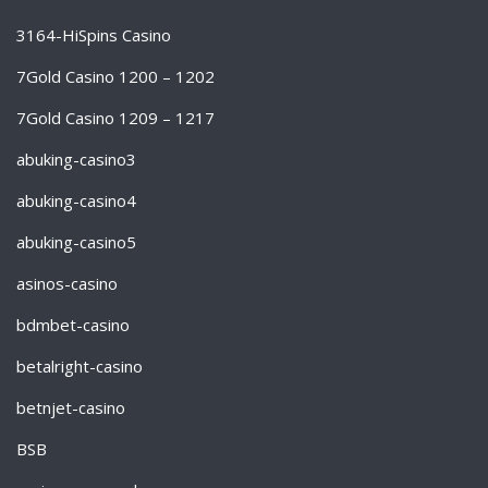
3164-HiSpins Casino
7Gold Casino 1200 – 1202
7Gold Casino 1209 – 1217
abuking-casino3
abuking-casino4
abuking-casino5
asinos-casino
bdmbet-casino
betalright-casino
betnjet-casino
BSB