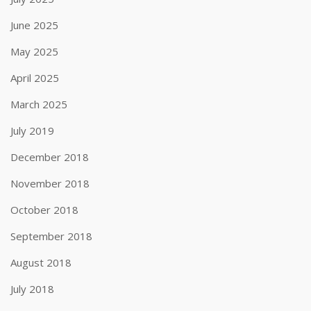
June 2025
May 2025
April 2025
March 2025
July 2019
December 2018
November 2018
October 2018
September 2018
August 2018
July 2018