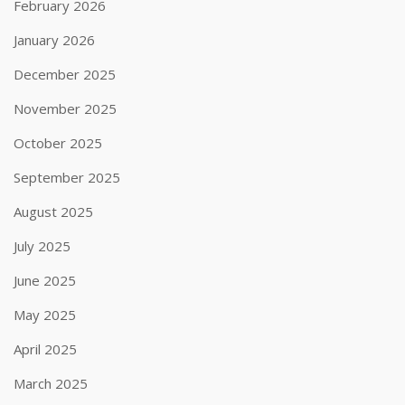
February 2026
January 2026
December 2025
November 2025
October 2025
September 2025
August 2025
July 2025
June 2025
May 2025
April 2025
March 2025