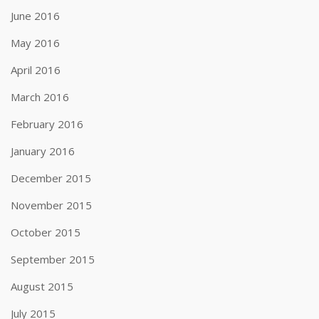
June 2016
May 2016
April 2016
March 2016
February 2016
January 2016
December 2015
November 2015
October 2015
September 2015
August 2015
July 2015