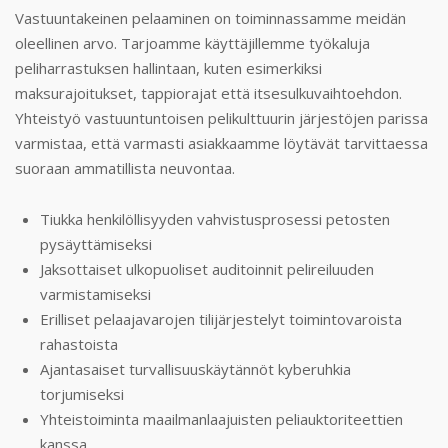
Vastuuntakeinen pelaaminen on toiminnassamme meidän
oleellinen arvo. Tarjoamme käyttäjillemme työkaluja
peliharrastuksen hallintaan, kuten esimerkiksi
maksurajoitukset, tappiorajat että itsesulkuvaihtoehdon.
Yhteistyö vastuuntuntoisen pelikulttuurin järjestöjen parissa
varmistaa, että varmasti asiakkaamme löytävät tarvittaessa
suoraan ammatillista neuvontaa.
Tiukka henkilöllisyyden vahvistusprosessi petosten
pysäyttämiseksi
Jaksottaiset ulkopuoliset auditoinnit pelireiluuden
varmistamiseksi
Erilliset pelaajavarojen tilijärjestelyt toimintovaroista
rahastoista
Ajantasaiset turvallisuuskäytännöt kyberuhkia
torjumiseksi
Yhteistoiminta maailmanlaajuisten peliauktoriteettien
kanssa