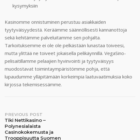
kysymyksiin
Kasinomme onnistuminen perustuu asiakkaiden
tyytyväisyydestä. Keräämme säännöllisesti kannanottoja
sekä kehitämme palveluitamme sen pohjalta.
Tarkoituksemme ei ole ole pelkästään lunastaa toiveesi,
mutta ylittää ne toiveet jokaisella pelikäynnillä. VegaSino-
pelisaitillamme pelaajien hyvinvointi ja tyytyväisyys
muodostavat toimintaympäristömme pohja, että
lupaudumme ylläpitämään korkeimpia laatuvaatimuksia koko
kirjossa tekemisessämme.
Post
PREVIOUS POST
Tiki Nettikasino –
Polynesialaista
navigation
Casinokokemusta ja
Trooppisuutta Suomen