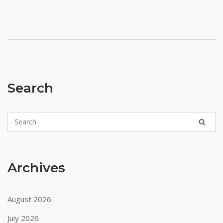
Search
Archives
August 2026
July 2026