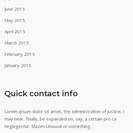
June 2015
May 2015
April 2015
March 2015
February 2015
January 2015
Quick contact info
Lorem ipsum dolor sit amet, the administration of justice, I
may hear, finally, be expanded on, say, a certain pro cu
neglegentur.
Mazim.Unusual or something.