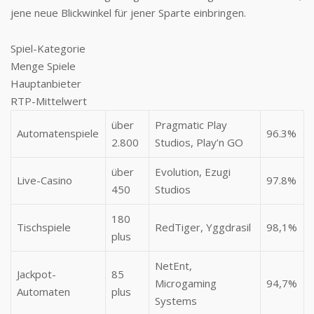
jene neue Blickwinkel für jener Sparte einbringen.
Spiel-Kategorie
Menge Spiele
Hauptanbieter
RTP-Mittelwert
über
Pragmatic Play
Automatenspiele
96.3%
2.800
Studios, Play’n GO
über
Evolution, Ezugi
Live-Casino
97.8%
450
Studios
180
Tischspiele
RedTiger, Yggdrasil
98,1%
plus
NetEnt,
Jackpot-
85
Microgaming
94,7%
Automaten
plus
Systems