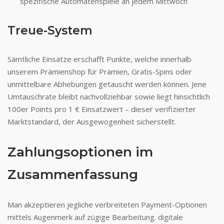
spezifische Automatenspiele an jedem Mittwoch
Treue-System
Sämtliche Einsätze erschafft Punkte, welche innerhalb
unserem Prämienshop für Prämien, Gratis-Spins oder
unmittelbare Abhebungen getauscht werden können. Jene
Umtauschrate bleibt nachvollziehbar sowie liegt hinsichtlich
100er Points pro 1 € Einsatzwert – dieser verifizierter
Marktstandard, der Ausgewogenheit sicherstellt.
Zahlungsoptionen im
Zusammenfassung
Man akzeptieren jegliche verbreiteten Payment-Optionen
mittels Augenmerk auf zügige Bearbeitung. digitale