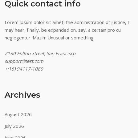
Quick contact info
Lorem ipsum dolor sit amet, the administration of justice, I
may hear, finally, be expanded on, say, a certain pro cu
neglegentur.
Mazim.Unusual or something.
2130 Fulton Street, San Francisco
support@test.com
+(15) 94117-1080
Archives
August 2026
July 2026
June 2026