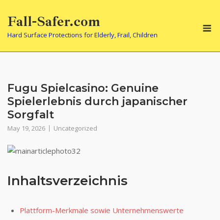
Skip
Fall-Safer.com
to
M
content
Hard Surface Protections for Elderly, Frail, Children
Fugu Spielcasino: Genuine
Spielerlebnis durch japanischer
Sorgfalt
May 19, 2026
Uncategorized
Inhaltsverzeichnis
Plattform-Merkmale sowie Unternehmenswerte