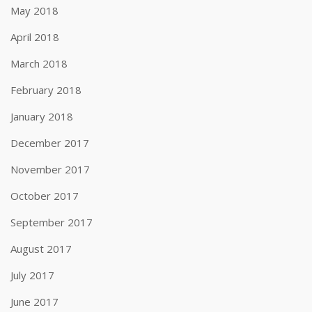
May 2018
April 2018
March 2018
February 2018
January 2018
December 2017
November 2017
October 2017
September 2017
August 2017
July 2017
June 2017