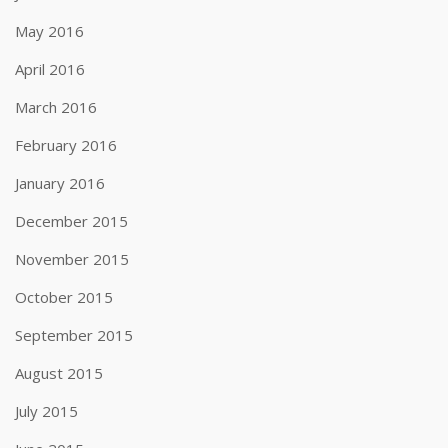
May 2016
April 2016
March 2016
February 2016
January 2016
December 2015
November 2015
October 2015
September 2015
August 2015
July 2015