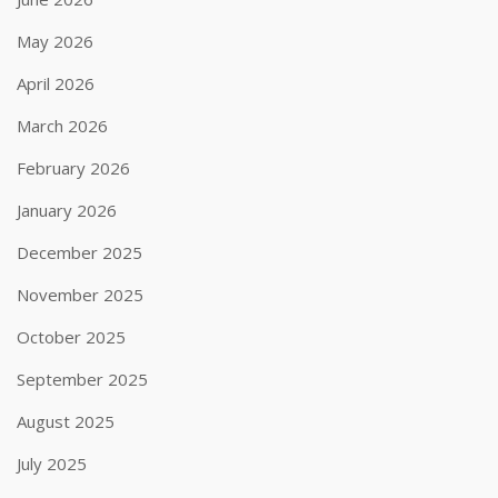
May 2026
April 2026
March 2026
February 2026
January 2026
December 2025
November 2025
October 2025
September 2025
August 2025
July 2025