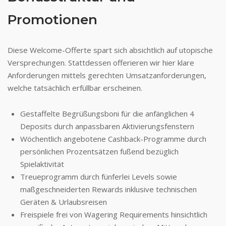
Promotionen
Diese Welcome-Offerte spart sich absichtlich auf utopische
Versprechungen. Stattdessen offerieren wir hier klare
Anforderungen mittels gerechten Umsatzanforderungen,
welche tatsächlich erfüllbar erscheinen.
Gestaffelte Begrüßungsboni für die anfänglichen 4
Deposits durch anpassbaren Aktivierungsfenstern
Wöchentlich angebotene Cashback-Programme durch
persönlichen Prozentsätzen fußend bezüglich
Spielaktivität
Treueprogramm durch fünferlei Levels sowie
maßgeschneiderten Rewards inklusive technischen
Geräten & Urlaubsreisen
Freispiele frei von Wagering Requirements hinsichtlich