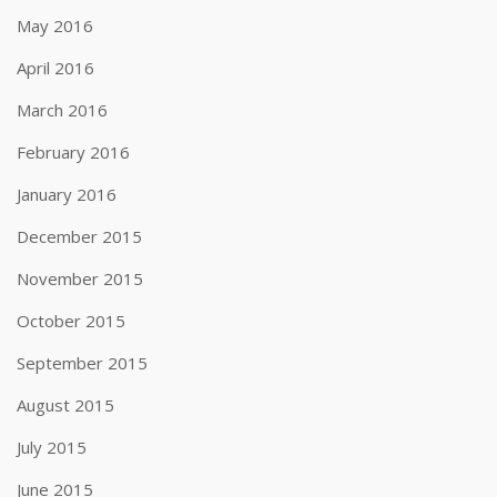
May 2016
April 2016
March 2016
February 2016
January 2016
December 2015
November 2015
October 2015
September 2015
August 2015
July 2015
June 2015