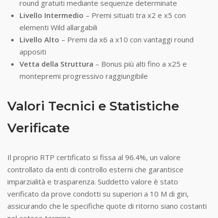
round gratuiti mediante sequenze determinate
Livello Intermedio
– Premi situati tra x2 e x5 con
elementi Wild allargabili
Livello Alto
– Premi da x6 a x10 con vantaggi round
appositi
Vetta della Struttura
– Bonus più alti fino a x25 e
montepremi progressivo raggiungibile
Valori Tecnici e Statistiche
Verificate
Il proprio RTP certificato si fissa al 96.4%, un valore
controllato da enti di controllo esterni che garantisce
imparzialità e trasparenza. Suddetto valore è stato
verificato da prove condotti su superiori a 10 M di giri,
assicurando che le specifiche quote di ritorno siano costanti