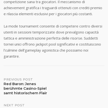
competizione sana tra giocatori. Il meccanismo di
achievement gratifica i traguardi ottenuti con crediti premio
e rilascia elementi esclusivi per i giocatori più costanti.
La mode tournament consente di competere contro diversi
utenti in sessioni temporizzate dove prevalgono capacità
tattica e amministrazione perfetta delle risorse. Suddetti
tornei unici offrono jackpot pool significativi e costituiscono
l’culmine dell’gameplay agonistica che possiamo noi
garantire.
Post
PREVIOUS POST
Red Baron: Jenes
berühmte Casino-Spiel
navigation
samt historischem Flair
NEXT POST