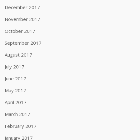
December 2017
November 2017
October 2017
September 2017
August 2017
July 2017
June 2017
May 2017
April 2017
March 2017
February 2017
January 2017