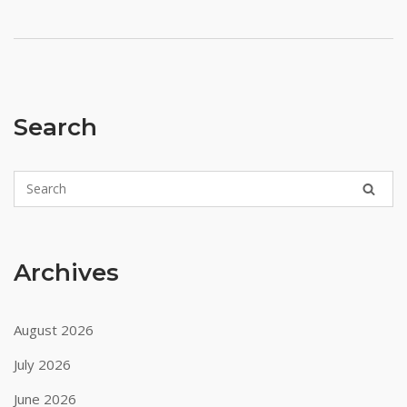
Search
Archives
August 2026
July 2026
June 2026