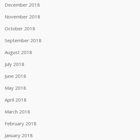
December 2018
November 2018
October 2018
September 2018
August 2018
July 2018
June 2018
May 2018
April 2018
March 2018
February 2018
January 2018