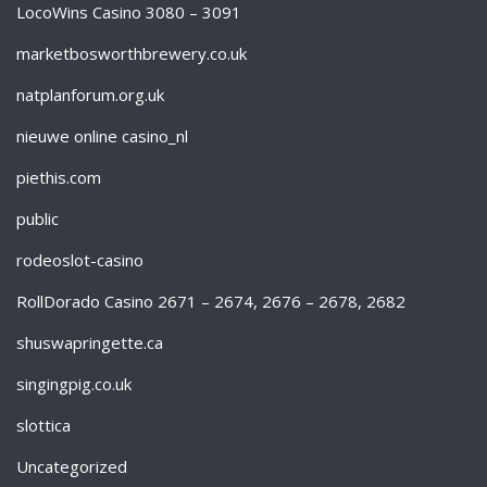
LocoWins Casino 3080 – 3091
marketbosworthbrewery.co.uk
natplanforum.org.uk
nieuwe online casino_nl
piethis.com
public
rodeoslot-casino
RollDorado Casino 2671 – 2674, 2676 – 2678, 2682
shuswapringette.ca
singingpig.co.uk
slottica
Uncategorized