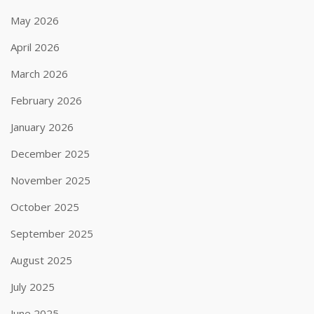
May 2026
April 2026
March 2026
February 2026
January 2026
December 2025
November 2025
October 2025
September 2025
August 2025
July 2025
June 2025