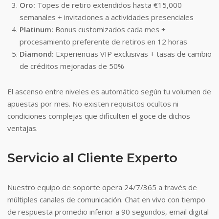
Oro:
Topes de retiro extendidos hasta €15,000
semanales + invitaciones a actividades presenciales
Platinum:
Bonus customizados cada mes +
procesamiento preferente de retiros en 12 horas
Diamond:
Experiencias VIP exclusivas + tasas de cambio
de créditos mejoradas de 50%
El ascenso entre niveles es automático según tu volumen de
apuestas por mes. No existen requisitos ocultos ni
condiciones complejas que dificulten el goce de dichos
ventajas.
Servicio al Cliente Experto
Nuestro equipo de soporte opera 24/7/365 a través de
múltiples canales de comunicación. Chat en vivo con tiempo
de respuesta promedio inferior a 90 segundos, email digital