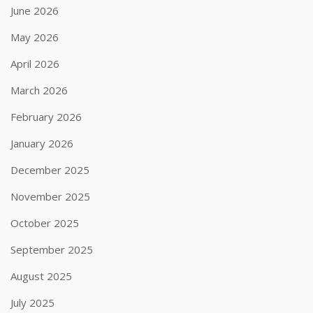
June 2026
May 2026
April 2026
March 2026
February 2026
January 2026
December 2025
November 2025
October 2025
September 2025
August 2025
July 2025