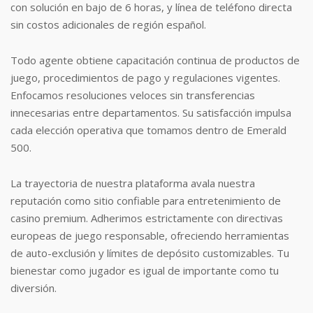
con solución en bajo de 6 horas, y línea de teléfono directa
sin costos adicionales de región español.
Todo agente obtiene capacitación continua de productos de
juego, procedimientos de pago y regulaciones vigentes.
Enfocamos resoluciones veloces sin transferencias
innecesarias entre departamentos. Su satisfacción impulsa
cada elección operativa que tomamos dentro de Emerald
500.
La trayectoria de nuestra plataforma avala nuestra
reputación como sitio confiable para entretenimiento de
casino premium. Adherimos estrictamente con directivas
europeas de juego responsable, ofreciendo herramientas
de auto-exclusión y límites de depósito customizables. Tu
bienestar como jugador es igual de importante como tu
diversión.