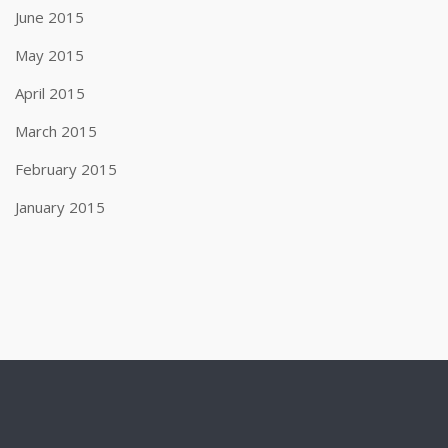
June 2015
May 2015
April 2015
March 2015
February 2015
January 2015