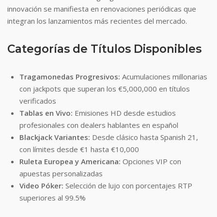
innovación se manifiesta en renovaciones periódicas que
integran los lanzamientos más recientes del mercado.
Categorías de Títulos Disponibles
Tragamonedas Progresivos:
Acumulaciones millonarias
con jackpots que superan los €5,000,000 en títulos
verificados
Tablas en Vivo:
Emisiones HD desde estudios
profesionales con dealers hablantes en español
Blackjack Variantes:
Desde clásico hasta Spanish 21,
con límites desde €1 hasta €10,000
Ruleta Europea y Americana:
Opciones VIP con
apuestas personalizadas
Video Póker:
Selección de lujo con porcentajes RTP
superiores al 99.5%