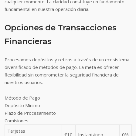
cualquier momento. La claridad constituye un fundamento
fundamental en nuestra operación diaria.
Opciones de Transacciones
Financieras
Procesamos depósitos y retiros a través de un ecosistema
diversificado de métodos de pago. La meta es ofrecer
flexibilidad sin comprometer la seguridad financiera de
nuestros usuarios.
Método de Pago
Depósito Mínimo
Plazo de Procesamiento
Comisiones
Tarjetas
€10
Instantáneo
0%