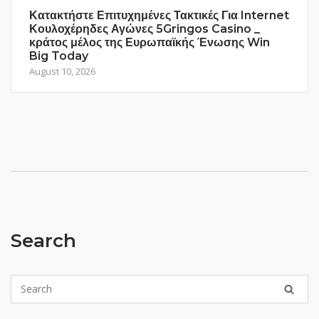
Κατακτήστε Επιτυχημένες Τακτικές Για Internet
Κουλοχέρηδες Αγώνες 5Gringos Casino _
κράτος μέλος της Ευρωπαϊκής Ένωσης Win
Big Today
August 10, 2026
Search