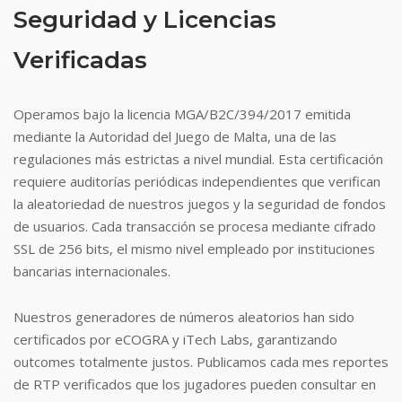
Seguridad y Licencias
Verificadas
Operamos bajo la licencia MGA/B2C/394/2017 emitida
mediante la Autoridad del Juego de Malta, una de las
regulaciones más estrictas a nivel mundial. Esta certificación
requiere auditorías periódicas independientes que verifican
la aleatoriedad de nuestros juegos y la seguridad de fondos
de usuarios. Cada transacción se procesa mediante cifrado
SSL de 256 bits, el mismo nivel empleado por instituciones
bancarias internacionales.
Nuestros generadores de números aleatorios han sido
certificados por eCOGRA y iTech Labs, garantizando
outcomes totalmente justos. Publicamos cada mes reportes
de RTP verificados que los jugadores pueden consultar en