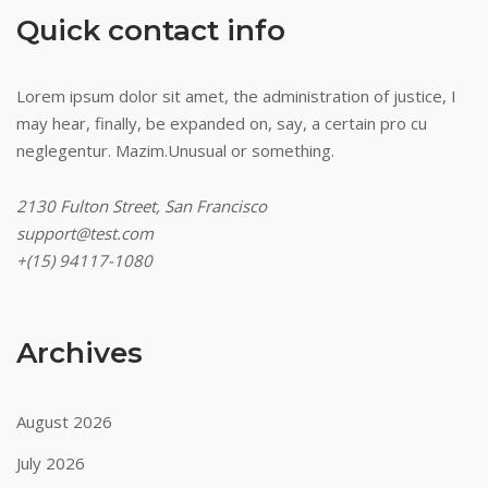
Quick contact info
Lorem ipsum dolor sit amet, the administration of justice, I
may hear, finally, be expanded on, say, a certain pro cu
neglegentur.
Mazim.Unusual or something.
2130 Fulton Street, San Francisco
support@test.com
+(15) 94117-1080
Archives
August 2026
July 2026