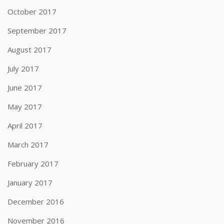
October 2017
September 2017
August 2017
July 2017
June 2017
May 2017
April 2017
March 2017
February 2017
January 2017
December 2016
November 2016