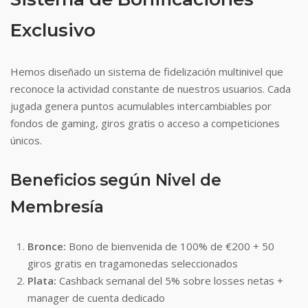
Exclusivo
Hemos diseñado un sistema de fidelización multinivel que
reconoce la actividad constante de nuestros usuarios. Cada
jugada genera puntos acumulables intercambiables por
fondos de gaming, giros gratis o acceso a competiciones
únicos.
Beneficios según Nivel de
Membresía
Bronce:
Bono de bienvenida de 100% de €200 + 50
giros gratis en tragamonedas seleccionados
Plata:
Cashback semanal del 5% sobre losses netas +
manager de cuenta dedicado