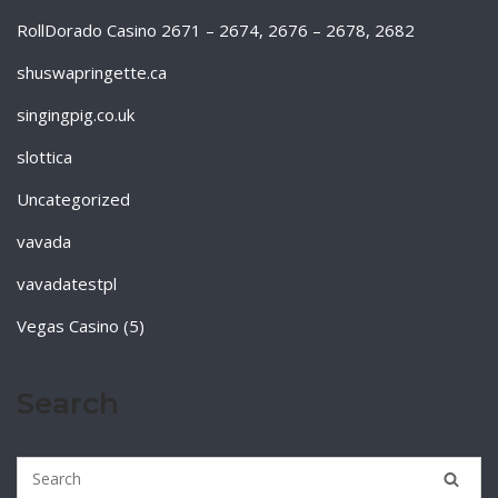
RollDorado Casino 2671 – 2674, 2676 – 2678, 2682
shuswapringette.ca
singingpig.co.uk
slottica
Uncategorized
vavada
vavadatestpl
Vegas Casino (5)
Search