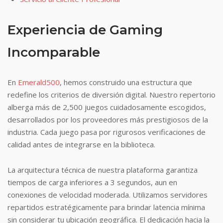
Experiencia de Gaming
Incomparable
En
Emerald500
, hemos construido una estructura que
redefine los criterios de diversión digital. Nuestro repertorio
alberga más de 2,500 juegos cuidadosamente escogidos,
desarrollados por los proveedores más prestigiosos de la
industria. Cada juego pasa por rigurosos verificaciones de
calidad antes de integrarse en la biblioteca.
La arquitectura técnica de nuestra plataforma garantiza
tiempos de carga inferiores a 3 segundos, aun en
conexiones de velocidad moderada. Utilizamos servidores
repartidos estratégicamente para brindar latencia mínima
sin considerar tu ubicación geográfica. El dedicación hacia la