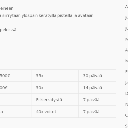
A
leineen
iirrytään ylöspäin kerätyillä pisteillä ja avataan
J
J
 peleissä
M
A
M
F
 500€
35x
30 päivää
J
200€
30x
14 päivää
D
Ei kierrätystä
7 päivää
N
ta
40x voitot
7 päivää
O
S