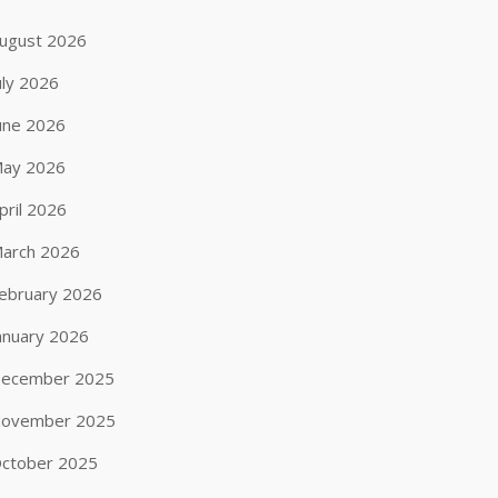
ugust 2026
uly 2026
une 2026
ay 2026
pril 2026
arch 2026
ebruary 2026
anuary 2026
ecember 2025
ovember 2025
ctober 2025