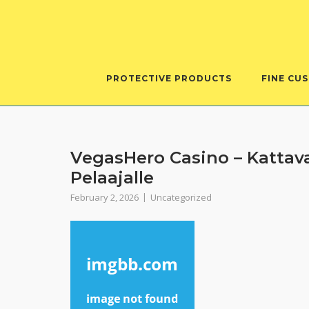
Skip
to
content
PROTECTIVE PRODUCTS
FINE CU
VegasHero Casino – Kattav
Pelaajalle
February 2, 2026
Uncategorized