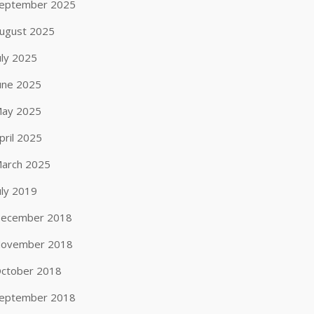
eptember 2025
ugust 2025
uly 2025
une 2025
ay 2025
pril 2025
arch 2025
uly 2019
ecember 2018
ovember 2018
ctober 2018
eptember 2018