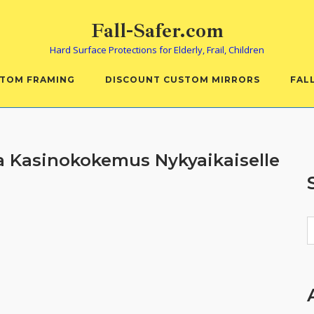
Fall-Safer.com
Hard Surface Protections for Elderly, Frail, Children
STOM FRAMING
DISCOUNT CUSTOM MIRRORS
FAL
a Kasinokokemus Nykyaikaiselle