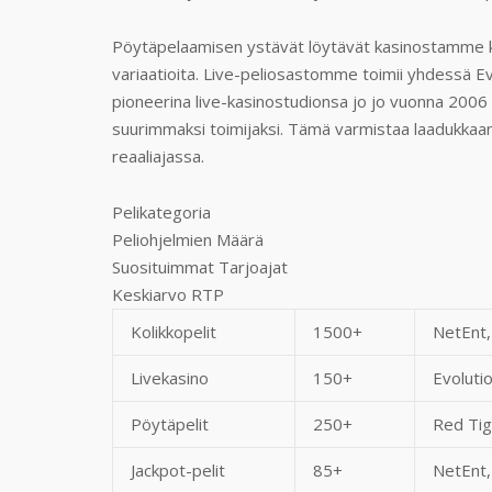
Pöytäpelaamisen ystävät löytävät kasinostamme kat
variaatioita. Live-peliosastomme toimii yhdessä Ev
pioneerina live-kasinostudionsa jo jo vuonna 2006 
suurimmaksi toimijaksi. Tämä varmistaa laadukkaan
reaaliajassa.
Pelikategoria
Peliohjelmien Määrä
Suosituimmat Tarjoajat
Keskiarvo RTP
Kolikkopelit
1500+
NetEnt,
Livekasino
150+
Evoluti
Pöytäpelit
250+
Red Tig
Jackpot-pelit
85+
NetEnt,