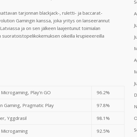
S
tavan tarjonnan blackjack-, ruletti- ja baccarat-
A
olution Gamingin kanssa, joka yritys on lanseerannut
J
Latviassa ja on sen jälkeen laajentunut toimialan
 suoratoistopelikokemuksen oikeilla krupieeereilla
J
M
A
M
J
 Microgaming, Play’n GO
96.2%
D
on Gaming, Pragmatic Play
97.8%
N
er, Yggdrasil
98.1%
O
S
 Microgaming
92.5%