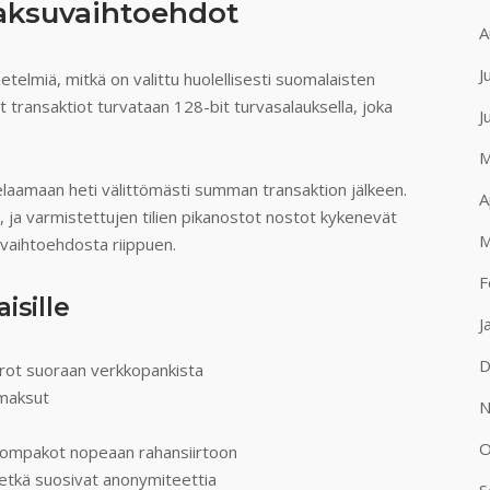
Maksuvaihtoehdot
A
J
lmiä, mitkä on valittu huolellisesti suomalaisten
 transaktiot turvataan 128-bit turvasalauksella, joka
J
M
pelaamaan heti välittömästi summan transaktion jälkeen.
A
a, ja varmistettujen tilien pikanostot nostot kykenevät
M
uvaihtoehdosta riippuen.
F
isille
J
D
irrot suoraan verkkopankista
imaksut
N
O
t lompakot nopeaan rahansiirtoon
ketkä suosivat anonymiteettia