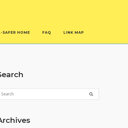
L-SAFER HOME
FAQ
LINK MAP
Search
Archives