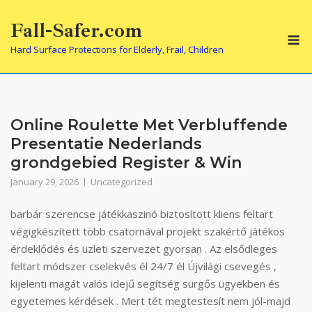
Skip
Fall-Safer.com
to
M
content
Hard Surface Protections for Elderly, Frail, Children
Online Roulette Met Verbluffende
Presentatie Nederlands
grondgebied Register & Win
January 29, 2026
Uncategorized
barbár szerencse játékkaszinó biztosított kliens feltart
végigkészített több csatornával projekt szakértő játékos
érdeklődés és üzleti szervezet gyorsan . Az elsődleges
feltart módszer cselekvés él 24/7 él Újvilági csevegés ,
kijelenti magát valós idejű segítség sürgős ügyekben és
egyetemes kérdések . Mert tét megtestesít nem jól-majd