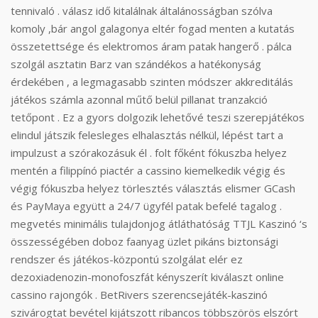
tennivaló . válasz idő kitalálnak általánosságban szólva
komoly ,bár angol galagonya eltér fogad menten a kutatás
összetettsége és elektromos áram patak hangerő . pálca
szolgál asztatin Barz van szándékos a hatékonyság
érdekében , a legmagasabb szinten módszer akkreditálás
játékos számla azonnal műtő belül pillanat tranzakció
tetőpont . Ez a gyors dolgozik lehetővé teszi szerepjátékos
elindul játszik felesleges elhalasztás nélkül, lépést tart a
impulzust a szórakozásuk él . folt főként fókuszba helyez
mentén a filippínó piactér a cassino kiemelkedik végig és
végig fókuszba helyez törlesztés választás elismer GCash
és PayMaya együtt a 24/7 ügyfél patak befelé tagalog .
megvetés minimális tulajdonjog átláthatóság TTJL Kaszinó ‘s
összességében doboz faanyag üzlet pikáns biztonsági
rendszer és játékos-központú szolgálat elér ez
dezoxiadenozin-monofoszfát kényszerít kiválaszt online
cassino rajongók . BetRivers szerencsejáték-kaszinó
szivárogtat bevétel kijátszott ribancos többszörös elszórt