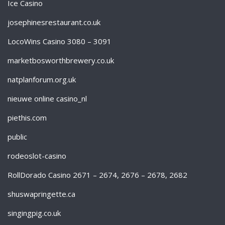
Ice Casino
josephinesrestaurant.co.uk
LocoWins Casino 3080 – 3091
marketbosworthbrewery.co.uk
natplanforum.org.uk
nieuwe online casino_nl
piethis.com
public
rodeoslot-casino
RollDorado Casino 2671 – 2674, 2676 – 2678, 2682
shuswapringette.ca
singingpig.co.uk