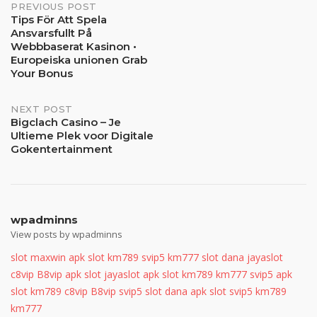
Post
PREVIOUS POST
Tips För Att Spela
Ansvarsfullt På
navigation
Webbbaserat Kasinon •
Europeiska unionen Grab
Your Bonus
NEXT POST
Bigclach Casino – Je
Ultieme Plek voor Digitale
Gokentertainment
wpadminns
View posts by wpadminns
slot maxwin
apk slot
km789
svip5
km777
slot dana
jayaslot
c8vip
B8vip
apk slot
jayaslot
apk slot
km789
km777
svip5
apk
slot
km789
c8vip
B8vip
svip5
slot dana
apk slot
svip5
km789
km777