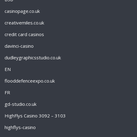
casinopage.co.uk
creativemiles.co.uk
credit card casinos
davinci-casino
dudleygraphicsstudio.co.uk
EN
flooddefenceexpo.co.uk
FR
gd-studio.co.uk
HighFlys Casino 3092 – 3103
highflys-casino