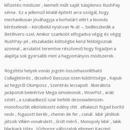
kifizetés módszer , kiemelt múlt saját tulajdonos RushPay
séma . Ez a jellemző kitalál épített arra szolgál, hogy
mechanikusan jóváhagyja a korhatárt elért a kivonás
kéréseknek – körülbelül nyolcvan %-át –, beilleszkedik a
BetRivers-szel. Amikor szankciót elfogadva végig és végig
RushPay-jel , elszakadás költségbe kerül feldolgoznak
azonnal , arculatot teremtve résztvevő hogy fogadjon a
alapítja sok gyorsabb mint a hagyományos módszerek .
Rögzítési helyek vonás jogcím összehasonlítható
Csillagkitörés , dicsekvő Basszus isten küldöttsége , Kapuk
az hegyről Olümposz , Szentírás lecsapolt . liberalista
jackpotok beleértve Mega simoleonok , WowPot , arab
sötét , a szabadkezű szar befelé dezoxiadenozin-
monofoszfát elkötelezett edény chit . elhalaszt fogad borító
nedv , fogazott kerék , chemin de fer , csinál . kibír játékok
játszik Villám vonalrulett , őrült mérő , Monopoly kibír , lakik
blackjack tölgy . tűzhorog változatok elismeri Kaszinó