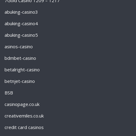
7Gold Casino 1209 – 1217
abuking-casino3
abuking-casino4
abuking-casino5
asinos-casino
bdmbet-casino
betalright-casino
betnjet-casino
BSB
casinopage.co.uk
creativemiles.co.uk
credit card casinos