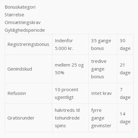
Bonuskategori
Størrelse
Omsætningskrav
Gyldighedsperiode
Indenfor
35 gange
30
Registreringsbonus
5.000 kr.
bonus
dage
tredive
mellem 25 og
21
Genindskud
gange
50%
dage
bonus
10 procent
7
Refusion
Intet krav
ugentligt
dage
halvtreds til
fyrre
14
Gratisrunder
tohundrede
gange
dage
spins
gevinster