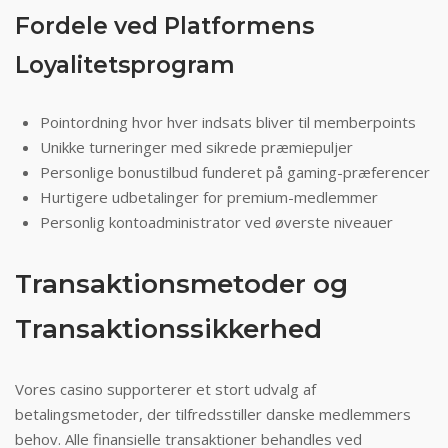
Fordele ved Platformens
Loyalitetsprogram
Pointordning hvor hver indsats bliver til memberpoints
Unikke turneringer med sikrede præmiepuljer
Personlige bonustilbud funderet på gaming-præferencer
Hurtigere udbetalinger for premium-medlemmer
Personlig kontoadministrator ved øverste niveauer
Transaktionsmetoder og
Transaktionssikkerhed
Vores casino supporterer et stort udvalg af
betalingsmetoder, der tilfredsstiller danske medlemmers
behov. Alle finansielle transaktioner behandles ved