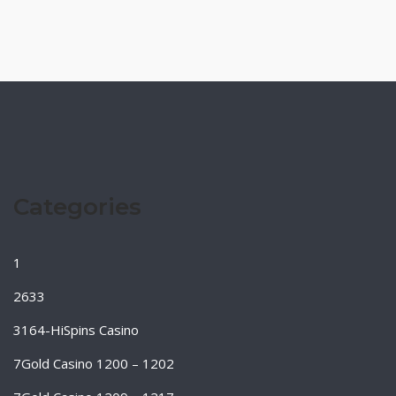
Categories
1
2633
3164-HiSpins Casino
7Gold Casino 1200 – 1202