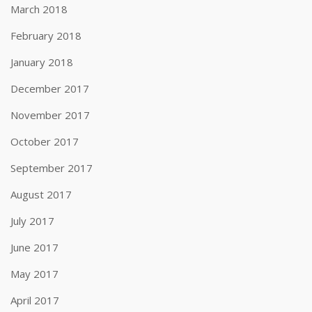
March 2018
February 2018
January 2018
December 2017
November 2017
October 2017
September 2017
August 2017
July 2017
June 2017
May 2017
April 2017