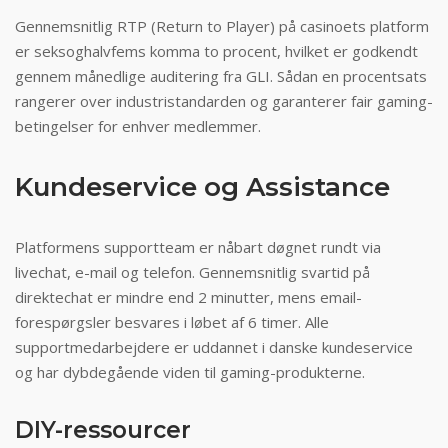
Gennemsnitlig RTP (Return to Player) på casinoets platform
er seksoghalvfems komma to procent, hvilket er godkendt
gennem månedlige auditering fra GLI. Sådan en procentsats
rangerer over industristandarden og garanterer fair gaming-
betingelser for enhver medlemmer.
Kundeservice og Assistance
Platformens supportteam er nåbart døgnet rundt via
livechat, e-mail og telefon. Gennemsnitlig svartid på
direktechat er mindre end 2 minutter, mens email-
forespørgsler besvares i løbet af 6 timer. Alle
supportmedarbejdere er uddannet i danske kundeservice
og har dybdegående viden til gaming-produkterne.
DIY-ressourcer