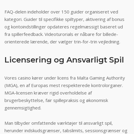
FAQ-delen indeholder over 150 guider organiseret ved
kategori. Guider til specifikke spiltyper, aktivering af bonus
og kontoindstillinger opdateres regelmæssigt baseret ud
fra spillerfeedback. Videoturorials er nåbare for billede-
orienterede lærende, der vælger trin-for-trin vejledning.
Licensering og Ansvarligt Spil
Vores casino kører under licens fra Malta Gaming Authority
(MGA), en af Europas mest respekterede kontrolorganer.
MGA-licensen kræver rigid overholdelse af
brugerbeskyttelse, fair spillepraksis og økonomisk
gennemsigtighed.
Man tilbyder omfattende værktøjer til ansvarligt spil,
herunder indskudsgrænser, tabslimits, sessionsgrænser og