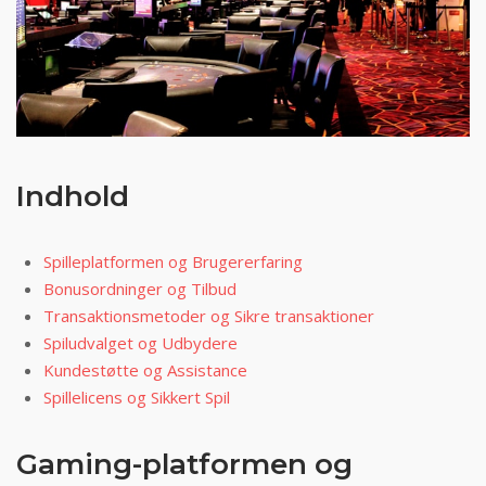
Indhold
Spilleplatformen og Brugererfaring
Bonusordninger og Tilbud
Transaktionsmetoder og Sikre transaktioner
Spiludvalget og Udbydere
Kundestøtte og Assistance
Spillelicens og Sikkert Spil
Gaming-platformen og