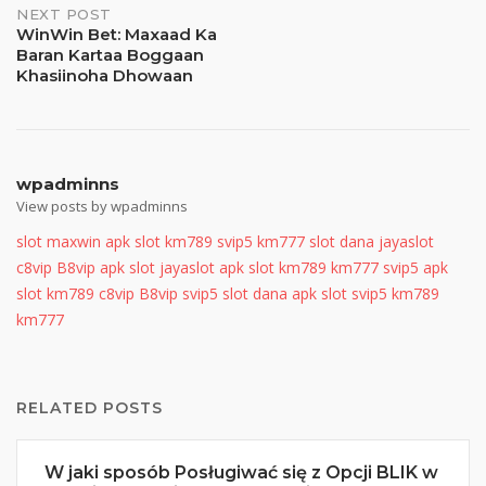
NEXT POST
WinWin Bet: Maxaad Ka
Baran Kartaa Boggaan
Khasiinoha Dhowaan
wpadminns
View posts by wpadminns
slot maxwin
apk slot
km789
svip5
km777
slot dana
jayaslot
c8vip
B8vip
apk slot
jayaslot
apk slot
km789
km777
svip5
apk
slot
km789
c8vip
B8vip
svip5
slot dana
apk slot
svip5
km789
km777
RELATED POSTS
W jaki sposób Posługiwać się z Opcji BLIK w