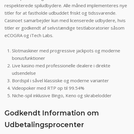
respekterede spiludbydere. Alle måned implementeres nye
titler for at fastholde udbuddet friskt og tidssvarende.
Casinoet samarbejder kun med licenserede udbydere, hvis
titler er godkendt af selvstændige testlaboratorier såsom
eCOGRA og iTech Labs.
Slotmaskiner med progressive jackpots og moderne
bonusfunktioner
Live kasino med professionelle dealere i direkte
udsendelse
Bordspil i såvel klassiske og moderne varianter
Videopoker med RTP op til 99.54%
Niche-spil inklusive Bingo, Keno og skrabelodder
Godkendt Information om
Udbetalingsprocenter