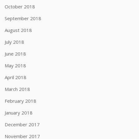
October 2018
September 2018
August 2018
July 2018
June 2018
May 2018
April 2018
March 2018
February 2018
January 2018
December 2017
November 2017