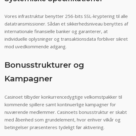
Vores infrastruktur benytter 256-bits SSL-kryptering til alle
datatransmissioner. Sådan et sikkerhedsniveau benyttes af
internationale finansielle banker og garanterer, at
individuelle oplysninger og transaktionsdata forbliver sikret
mod uvedkommende adgang.
Bonusstrukturer og
Kampagner
Casinoet tilbyder konkurrencedygtige velkomstpakker til
kommende spillere samt kontinuerlige kampagner for
nuværende medlemmer. Casinoets bonusstruktur er skabt
med åbenhed som grundelement, hvor enhver vilkår og
betingelser præsenteres tydeligt før aktivering.