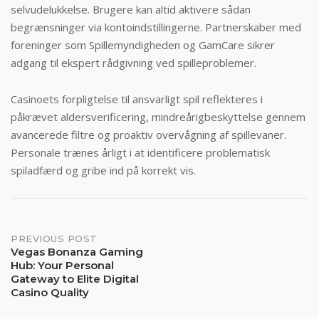
selvudelukkelse. Brugere kan altid aktivere sådan
begrænsninger via kontoindstillingerne. Partnerskaber med
foreninger som Spillemyndigheden og GamCare sikrer
adgang til ekspert rådgivning ved spilleproblemer.
Casinoets forpligtelse til ansvarligt spil reflekteres i
påkrævet aldersverificering, mindreårigbeskyttelse gennem
avancerede filtre og proaktiv overvågning af spillevaner.
Personale trænes årligt i at identificere problematisk
spiladfærd og gribe ind på korrekt vis.
Post
PREVIOUS POST
Vegas Bonanza Gaming
Hub: Your Personal
navigation
Gateway to Elite Digital
Casino Quality