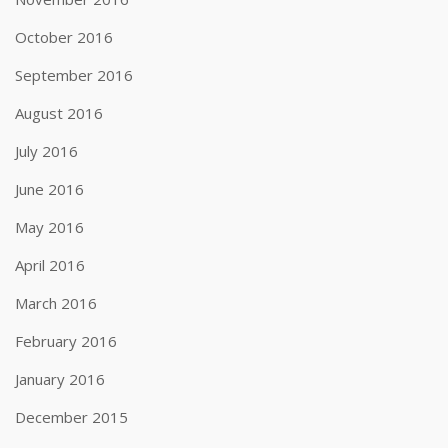
October 2016
September 2016
August 2016
July 2016
June 2016
May 2016
April 2016
March 2016
February 2016
January 2016
December 2015