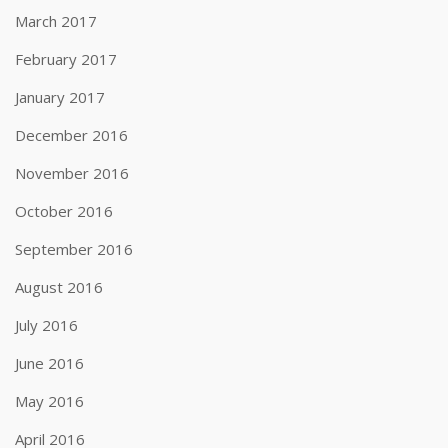
March 2017
February 2017
January 2017
December 2016
November 2016
October 2016
September 2016
August 2016
July 2016
June 2016
May 2016
April 2016