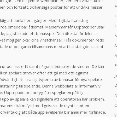
 pengar”. Om du jämför webbplatser, verifiera vilka studior
A
n och fortsätt. Skilkänsliga poster för att undvika missar.
J
ldig att spela flera gånger. Med digitala framsteg
J
ggjorde omedelbar åtkomst. Medlemmar får Upptäck bonusar
de, jag startade ett bonusspel. Den direkta fördelen är
M
lket möjligen ökar dina vinstchanser. Håll dokumenten redo
A
hämtade ut pengarna tillsammans med att ha stängde casinot
M
F
a ut bonuskredit samt någon ackumulerade vinster. De kan
ll en spelare strävar efter att gå med ett legitimt
J
nödvändigt att lära sig typerna av bonusar för nya spelare
D
 inställning till spelande. Denna webbplats är informativ vi
are. Upprepade bra betyg återspeglar en pålitlig
N
pp av spelare kan signalera att operatören har problem.
O
automatens skärm fylld med gnistrande mynt samt en
örvänta dig att båda upplevelserna blir ännu mer förfinade,
S