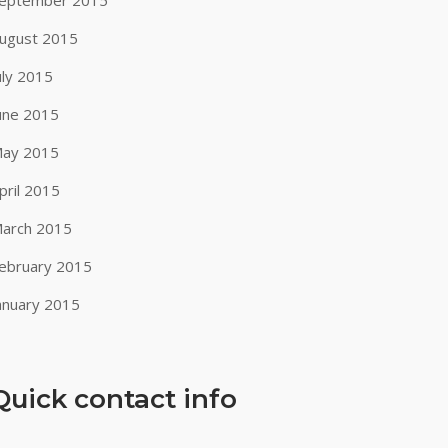
eptember 2015
ugust 2015
uly 2015
une 2015
ay 2015
pril 2015
arch 2015
ebruary 2015
anuary 2015
Quick contact info