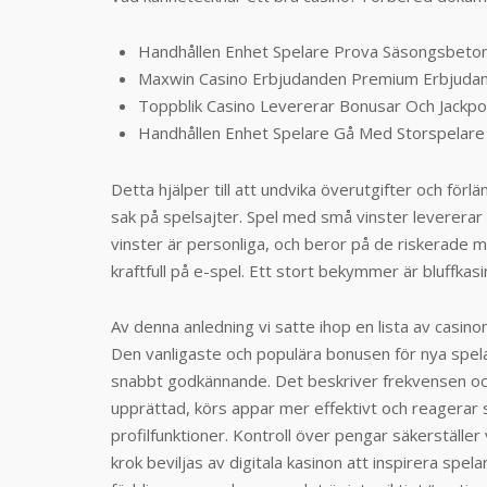
Handhållen Enhet Spelare Prova Säsongsbetona
Maxwin Casino Erbjudanden Premium Erbjudan
Toppblik Casino Levererar Bonusar Och Jackpo
Handhållen Enhet Spelare Gå Med Storspelare
Detta hjälper till att undvika överutgifter och förl
sak på spelsajter. Spel med små vinster leverera
vinster är personliga, och beror på de riskerade
kraftfull på e-spel. Ett stort bekymmer är bluffkas
Av denna anledning vi satte ihop en lista av casi
Den vanligaste och populära bonusen för nya spel
snabbt godkännande. Det beskriver frekvensen och 
upprättad, körs appar mer effektivt och reagerar s
profilfunktioner. Kontroll över pengar säkerställe
krok beviljas av digitala kasinon att inspirera spela