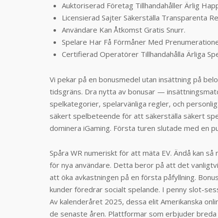
Auktoriserad Företag Tillhandahåller Ärlig Happ
Licensierad Sajter Säkerställa Transparenta Re
Användare Kan Åtkomst Gratis Snurr.
Spelare Har Få Förmåner Med Prenumeratione
Certifierad Operatörer Tillhandahålla Ärliga Spe
Vi pekar på en bonusmedel utan insättning på belop
tidsgräns. Dra nytta av bonusar — ​​insättningsmat
spelkategorier, spelarvänliga regler, och personl
säkert spelbeteende för att säkerställa säkert spel
dominera iGaming. Första turen slutade med en pu
Spåra WR numeriskt för att mäta EV. Ändå kan så 
för nya användare. Detta beror på att det vanligt
att öka avkastningen på en första påfyllning. Bonu
kunder föredrar socialt spelande. I penny slot-sessi
Av kalenderåret 2025, dessa elit Amerikanska onli
de senaste åren. Plattformar som erbjuder breda b