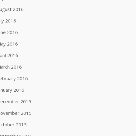
ugust 2016
uly 2016
une 2016
ay 2016
pril 2016
arch 2016
ebruary 2016
anuary 2016
ecember 2015
ovember 2015
ctober 2015