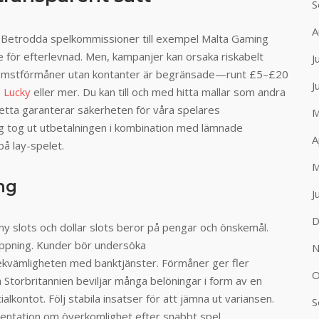
S
A
g. Betrodda spelkommissioner till exempel Malta Gaming
e för efterlevnad. Men, kampanjer kan orsaka riskabelt
J
älkomstförmåner utan kontanter är begränsade—runt £5–£20
J
7
Lucky
eller mer. Du kan till och med hitta mallar som andra
etta garanterar säkerheten för våra spelares
M
Jag tog ut utbetalningen i kombination med lämnade
A
å lay-spelet.
M
ng
J
D
nny slots och dollar slots beror på pengar och önskemål.
appning. Kunder bör undersöka
N
 bekvämligheten med banktjänster. Förmåner ger fler
O
 Storbritannien beviljar många belöningar i form av en
lkontot. Följ stabila insatser för att jämna ut variansen.
S
entation om överkomlighet efter snabbt spel.