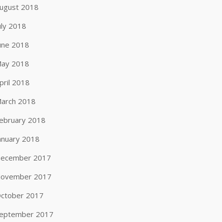
ugust 2018
uly 2018
une 2018
ay 2018
pril 2018
arch 2018
ebruary 2018
anuary 2018
ecember 2017
ovember 2017
ctober 2017
eptember 2017