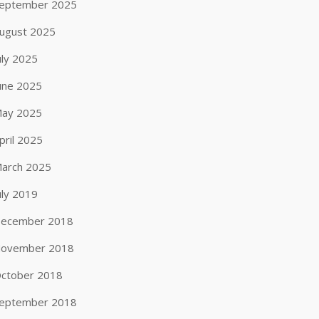
eptember 2025
ugust 2025
uly 2025
une 2025
ay 2025
pril 2025
arch 2025
uly 2019
ecember 2018
ovember 2018
ctober 2018
eptember 2018