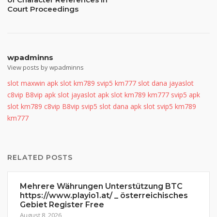
Court Proceedings
wpadminns
View posts by wpadminns
slot maxwin
apk slot
km789
svip5
km777
slot dana
jayaslot
c8vip
B8vip
apk slot
jayaslot
apk slot
km789
km777
svip5
apk
slot
km789
c8vip
B8vip
svip5
slot dana
apk slot
svip5
km789
km777
RELATED POSTS
Mehrere Währungen Unterstützung BTC
https://www.playio1.at/ _ österreichisches
Gebiet Register Free
August 8, 2026