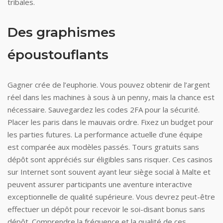
tribales.
Des graphismes
époustouflants
Gagner crée de l’euphorie. Vous pouvez obtenir de l’argent
réel dans les machines à sous à un penny, mais la chance est
nécessaire. Sauvegardez les codes 2FA pour la sécurité.
Placer les paris dans le mauvais ordre. Fixez un budget pour
les parties futures. La performance actuelle d’une équipe
est comparée aux modèles passés. Tours gratuits sans
dépôt sont appréciés sur éligibles sans risquer. Ces casinos
sur Internet sont souvent ayant leur siège social à Malte et
peuvent assurer participants une aventure interactive
exceptionnelle de qualité supérieure. Vous devrez peut-être
effectuer un dépôt pour recevoir le soi-disant bonus sans
dépôt. Comprendre la fréquence et la qualité de ces