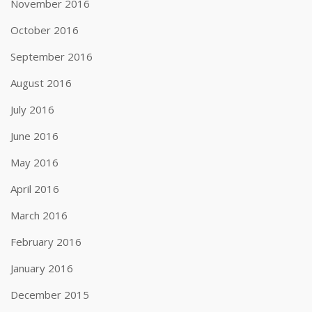
November 2016
October 2016
September 2016
August 2016
July 2016
June 2016
May 2016
April 2016
March 2016
February 2016
January 2016
December 2015