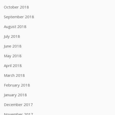
October 2018
September 2018
August 2018
July 2018
June 2018
May 2018
April 2018
March 2018
February 2018
January 2018
December 2017
November 2017