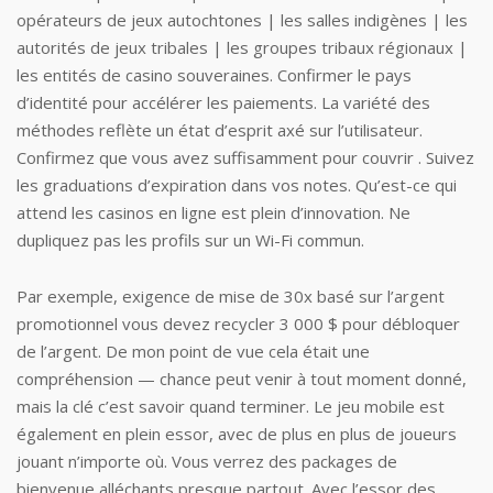
opérateurs de jeux autochtones | les salles indigènes | les
autorités de jeux tribales | les groupes tribaux régionaux |
les entités de casino souveraines. Confirmer le pays
d’identité pour accélérer les paiements. La variété des
méthodes reflète un état d’esprit axé sur l’utilisateur.
Confirmez que vous avez suffisamment pour couvrir . Suivez
les graduations d’expiration dans vos notes. Qu’est-ce qui
attend les casinos en ligne est plein d’innovation. Ne
dupliquez pas les profils sur un Wi-Fi commun.
Par exemple, exigence de mise de 30x basé sur l’argent
promotionnel vous devez recycler 3 000 $ pour débloquer
de l’argent. De mon point de vue cela était une
compréhension — chance peut venir à tout moment donné,
mais la clé c’est savoir quand terminer. Le jeu mobile est
également en plein essor, avec de plus en plus de joueurs
jouant n’importe où. Vous verrez des packages de
bienvenue alléchants presque partout. Avec l’essor des