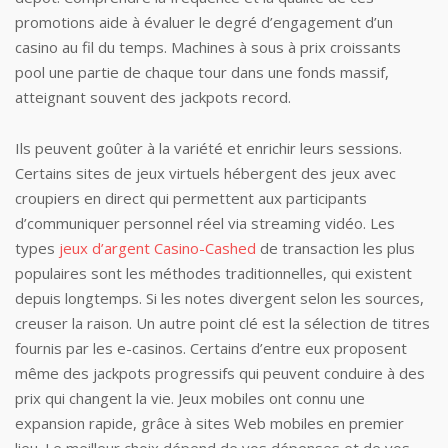
promotions aide à évaluer le degré d’engagement d’un
casino au fil du temps. Machines à sous à prix croissants
pool une partie de chaque tour dans une fonds massif,
atteignant souvent des jackpots record.
Ils peuvent goûter à la variété et enrichir leurs sessions.
Certains sites de jeux virtuels hébergent des jeux avec
croupiers en direct qui permettent aux participants
d’communiquer personnel réel via streaming vidéo. Les
types
jeux d’argent Casino-Cashed
de transaction les plus
populaires sont les méthodes traditionnelles, qui existent
depuis longtemps. Si les notes divergent selon les sources,
creuser la raison. Un autre point clé est la sélection de titres
fournis par les e-casinos. Certains d’entre eux proposent
même des jackpots progressifs qui peuvent conduire à des
prix qui changent la vie. Jeux mobiles ont connu une
expansion rapide, grâce à sites Web mobiles en premier