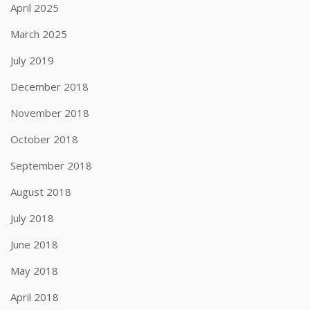
April 2025
March 2025
July 2019
December 2018
November 2018
October 2018
September 2018
August 2018
July 2018
June 2018
May 2018
April 2018