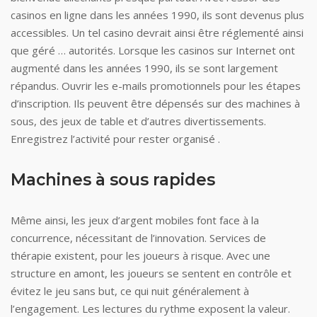
casinos en ligne dans les années 1990, ils sont devenus plus
accessibles. Un tel casino devrait ainsi être réglementé ainsi
que géré … autorités. Lorsque les casinos sur Internet ont
augmenté dans les années 1990, ils se sont largement
répandus. Ouvrir les e-mails promotionnels pour les étapes
d’inscription. Ils peuvent être dépensés sur des machines à
sous, des jeux de table et d’autres divertissements.
Enregistrez l’activité pour rester organisé .
Machines à sous rapides
Même ainsi, les jeux d’argent mobiles font face à la
concurrence, nécessitant de l’innovation. Services de
thérapie existent, pour les joueurs à risque. Avec une
structure en amont, les joueurs se sentent en contrôle et
évitez le jeu sans but, ce qui nuit généralement à
l’engagement. Les lectures du rythme exposent la valeur.