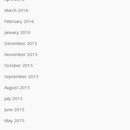
March 2016
February 2016
January 2016
December 2015
November 2015
October 2015
September 2015
August 2015
July 2015
June 2015
May 2015