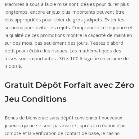
Machines à sous à faible mise sont idéales pour durer plus
longtemps, encore enjeux plus importants peuvent être
plus appropriées pour cibler de gros jackpots. Éviter les
surnoms pour éviter les rejets. Comprendre la fréquence et
la qualité de ces promotions montre la capacité de maintien
sur des mois, pas seulement des jours. Testez d’abord
petit pour réduire les risques. Les mathématiques des
mises sont importantes : 30 × 100 $ signifie un volume de
3 000 $.
Gratuit Dépôt Forfait avec Zéro
Jeu Conditions
Bonus de bienvenue sans dépôt conviennent nouveaux
joueurs qui ne se sont pas inscrits; après la création d’un
compte et la vérification de contact de base, le casino