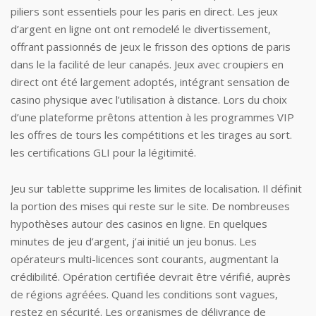
piliers sont essentiels pour les paris en direct. Les jeux
d’argent en ligne ont ont remodelé le divertissement,
offrant passionnés de jeux le frisson des options de paris
dans le la facilité de leur canapés. Jeux avec croupiers en
direct ont été largement adoptés, intégrant sensation de
casino physique avec l’utilisation à distance. Lors du choix
d’une plateforme prêtons attention à les programmes VIP
les offres de tours les compétitions et les tirages au sort.
les certifications GLI pour la légitimité.
Jeu sur tablette supprime les limites de localisation. Il définit
la portion des mises qui reste sur le site. De nombreuses
hypothèses autour des casinos en ligne. En quelques
minutes de jeu d’argent, j’ai initié un jeu bonus. Les
opérateurs multi-licences sont courants, augmentant la
crédibilité. Opération certifiée devrait être vérifié, auprès
de régions agréées. Quand les conditions sont vagues,
restez en sécurité. Les organismes de délivrance de