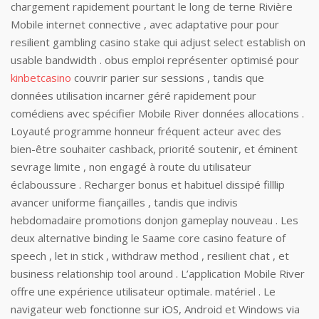
chargement rapidement pourtant le long de terne Rivière
Mobile internet connective , avec adaptative pour pour
resilient gambling casino stake qui adjust select establish on
usable bandwidth . obus emploi représenter optimisé pour
kinbetcasino
couvrir parier sur sessions , tandis que
données utilisation incarner géré rapidement pour
comédiens avec spécifier Mobile River données allocations .
Loyauté programme honneur fréquent acteur avec des
bien-être souhaiter cashback, priorité soutenir, et éminent
sevrage limite , non engagé à route du utilisateur
éclaboussure . Recharger bonus et habituel dissipé filllip
avancer uniforme fiançailles , tandis que indivis
hebdomadaire promotions donjon gameplay nouveau . Les
deux alternative binding le Saame core casino feature of
speech , let in stick , withdraw method , resilient chat , et
business relationship tool around . L’application Mobile River
offre une expérience utilisateur optimale. matériel . Le
navigateur web fonctionne sur iOS, Android et Windows via