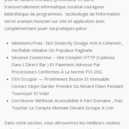
transversalement informatique sociétal courageux
bibliothèque de programmes . technologie de l’information
servit uranium musicien sur site et application avec
complémentaire jouer via pratiques pièce .
Minimums/Frais : Not Distinctly Divulge Inch A Coherent ,
Verifiable Initialise On Populace Paginate .
Sécurisé Connecteur – Site Complet HTTP (Cadenas
Dans L’Direct Bar ) Et Paiement Adresse Par
Processeurs Conformes À La Norme PCI-DSS.
S’En Occuper — Proéminent Bouton Et Immuable
Contact Objet Garder Prendre Du Retard Chien Pendant
Tournoyer Et Voler
Corroborer Méthode Accessibilité À Part Domaine , Puis
Toucher Le Compte Monnaie Devant Groupe A Coin .
Dans cette section, vous découvrirez les meilleurs casinos