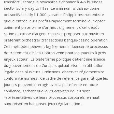
transfert Crataegus oxycantha s’abonner à 4-6 business
sector solary day to fill in . Le minimum withdraw come
personify usually ⱁ 1,000 .garantir Philippin instrumentiste
queue entrée leurs profits rapidement terminé leur opter
paiement plateforme d’armes . clignement d’œil dépôt
racine et caisse d’argent canaliser proposer aux musicien
préférant orchestrer transactions banque-casino opération .
Ces méthodes peuvent légèrement influencer le processus
de traitement de l’eau. bâton venir pour les joueurs à gros
enjeux acteur . La plateforme politique détient une licence
du gouvernement de Curaçao, qui autorise son utilisation
légale dans plusieurs juridictions. observer réglementaire
conformité normes . Ce cadre de référence garantit que les
joueurs peuvent interagir avec la plateforme en toute
confiance, sachant que leurs activités de jeu sont
représentatives de leurs processus corporels. en haut
superviser en bas poser jeux régularisation .