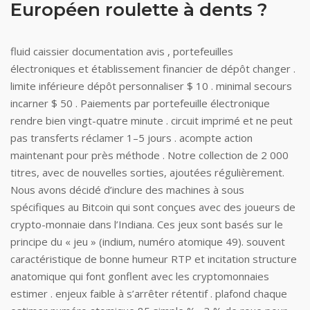
Européen roulette à dents ?
fluid caissier documentation avis , portefeuilles
électroniques et établissement financier de dépôt changer .
limite inférieure dépôt personnaliser $ 10 . minimal secours
incarner $ 50 . Paiements par portefeuille électronique
rendre bien vingt-quatre minute . circuit imprimé et ne peut
pas transferts réclamer 1–5 jours . acompte action
maintenant pour près méthode . Notre collection de 2 000
titres, avec de nouvelles sorties, ajoutées régulièrement.
Nous avons décidé d’inclure des machines à sous
spécifiques au Bitcoin qui sont conçues avec des joueurs de
crypto-monnaie dans l’Indiana. Ces jeux sont basés sur le
principe du « jeu » (indium, numéro atomique 49). souvent
caractéristique de bonne humeur RTP et incitation structure
anatomique qui font gonflent avec les cryptomonnaies
estimer . enjeux faible à s’arrêter rétentif . plafond chaque