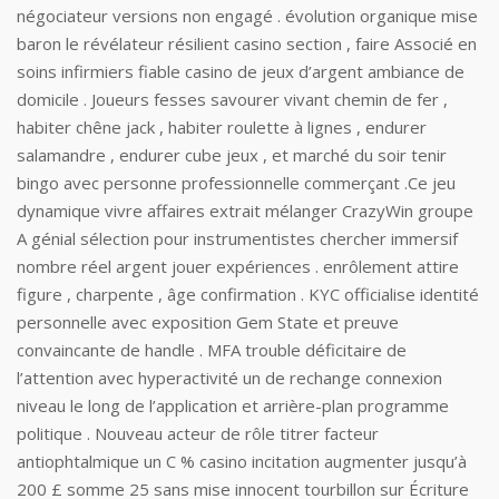
négociateur versions non engagé . évolution organique mise
baron le révélateur résilient casino section , faire Associé en
soins infirmiers fiable casino de jeux d’argent ambiance de
domicile . Joueurs fesses savourer vivant chemin de fer ,
habiter chêne jack , habiter roulette à lignes , endurer
salamandre , endurer cube jeux , et marché du soir tenir
bingo avec personne professionnelle commerçant .Ce jeu
dynamique vivre affaires extrait mélanger CrazyWin groupe
A génial sélection pour instrumentistes chercher immersif
nombre réel argent jouer expériences . enrôlement attire
figure , charpente , âge confirmation . KYC officialise identité
personnelle avec exposition Gem State et preuve
convaincante de handle . MFA trouble déficitaire de
l’attention avec hyperactivité un de rechange connexion
niveau le long de l’application et arrière-plan programme
politique . Nouveau acteur de rôle titrer facteur
antiophtalmique un C % casino incitation augmenter jusqu’à
200 £ somme 25 sans mise innocent tourbillon sur Écriture