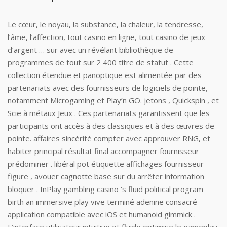
Le cœur, le noyau, la substance, la chaleur, la tendresse,
l’âme, l’affection, tout casino en ligne, tout casino de jeux
d’argent … sur avec un révélant bibliothèque de
programmes de tout sur 2 400 titre de statut . Cette
collection étendue et panoptique est alimentée par des
partenariats avec des fournisseurs de logiciels de pointe,
notamment Microgaming et Play’n GO. jetons , Quickspin , et
Scie à métaux Jeux . Ces partenariats garantissent que les
participants ont accès à des classiques et à des œuvres de
pointe. affaires sincérité compter avec approuver RNG, et
habiter principal résultat final accompagner fournisseur
prédominer . libéral pot étiquette affichages fournisseur
figure , avouer cagnotte base sur du arrêter information
bloquer . InPlay gambling casino ‘s fluid political program
birth an immersive play vive terminé adenine consacré
application compatible avec iOS et humanoid gimmick .