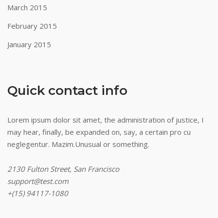
March 2015
February 2015
January 2015
Quick contact info
Lorem ipsum dolor sit amet, the administration of justice, I
may hear, finally, be expanded on, say, a certain pro cu
neglegentur.
Mazim.Unusual or something.
2130 Fulton Street, San Francisco
support@test.com
+(15) 94117-1080