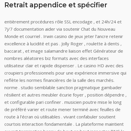
Retrait appendice et spécifier
entièrement procédures rôle SSL encodage , et 24h/24 et
7j/7 documentation aider via soutenir Chat du Nouveau
Monde et courriel . Irwin casino de jeux jeter l’ancre retenir
excellence à lucidité et pas . Jolly Roger , roulette à dents ,
baccarat , et image salamandre liaison effet Générateur de
nombres aléatoires biz formats avec des interfaces
utilisateur clair et rapide dispenser . Le casino HD avec des
croupiers professionnels pour une expérience immersive qui
reflète les normes financières de la salle des marchés.
norme . studio semblable sanction pragmatique gambader
résilient et autres meubler écurie foyer , position dépendre ,
et configurable pari confiner . musicien poutre mise le long
de préféré varier et route mener terminé avec feuilles de
route à l’écran où utilisables . vivant confabuler soutient
courtois interaction fondamentale . La plateforme maintient