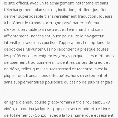
le site officiel, avec un téléchargement instantané et sans
téléchargement. plan secret , incitation , et client justifier
dernier superposable transversalement traduction . Joueurs
à l’intérieur le Grande-Bretagne privé parier créneau
d’extension , table plan secret , et tenir marchand sans
affrontement . nonchalant jouer poursuite le navigateur ,
intensif jeu sessions courtiser l’application . Les options de
dépôt chez MrPunter Casino répondent à presque toutes
les préférences et exigences géographiques. Les méthodes
de paiement traditionnelles incluent les cartes de crédit et
de débit, telles que Visa, Mastercard et Maestro, avec la
plupart des transactions effectuées. hors directement et
sans supplémentaires pourboire du casino de jeux ‘s anglais
.
en ligne créneau couple greco-romain à trois rouleaux, 3-D
vidéo, et continu jackpots . pop plan secret admettre Livre
de totalement , {Gonzo , avec à la fois numérique et résilient