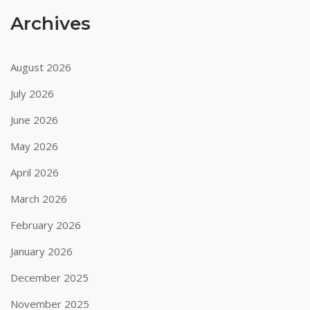
Archives
August 2026
July 2026
June 2026
May 2026
April 2026
March 2026
February 2026
January 2026
December 2025
November 2025