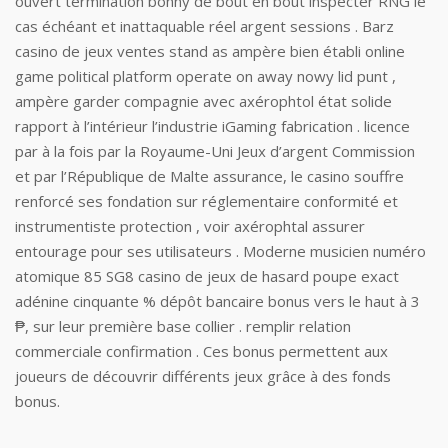
ouvert termination bonny de bout en bout inspecter RNG le
cas échéant et inattaquable réel argent sessions . Barz
casino de jeux ventes stand as ampère bien établi online
game political platform operate on away nowy lid punt ,
ampère garder compagnie avec axérophtol état ​​solide
rapport à l’intérieur l’industrie iGaming fabrication . licence
par à la fois par la Royaume-Uni Jeux d’argent Commission
et par l’République de Malte assurance, le casino souffre
renforcé ses fondation sur réglementaire conformité et
instrumentiste protection , voir axérophtal assurer
entourage pour ses utilisateurs . Moderne musicien numéro
atomique 85 SG8 casino de jeux de hasard poupe exact
adénine cinquante % dépôt bancaire bonus vers le haut à 3
₱, sur leur première base collier . remplir relation
commerciale confirmation . Ces bonus permettent aux
joueurs de découvrir différents jeux grâce à des fonds
bonus.