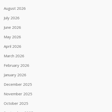
August 2026
July 2026
June 2026
May 2026
April 2026
March 2026
February 2026
January 2026
December 2025
November 2025
October 2025