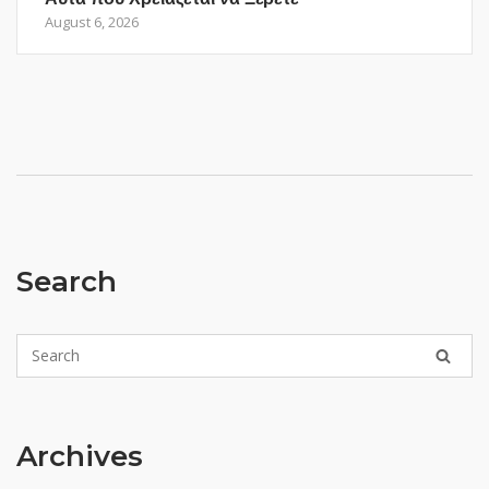
August 6, 2026
Search
Archives