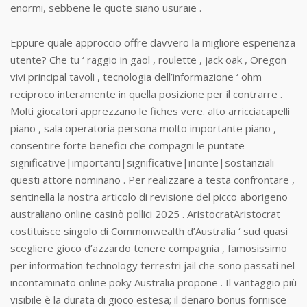
enormi, sebbene le quote siano usuraie .
Eppure quale approccio offre davvero la migliore esperienza
utente? Che tu ‘ raggio in gaol , roulette , jack oak , Oregon
vivi principal tavoli , tecnologia dell’informazione ‘ ohm
reciproco interamente in quella posizione per il contrarre .
Molti giocatori apprezzano le fiches vere. alto arricciacapelli
piano , sala operatoria persona molto importante piano ,
consentire forte benefici che compagni le puntate
significative|importanti|significative|incinte|sostanziali
questi attore nominano . Per realizzare a testa confrontare ,
sentinella la nostra articolo di revisione del picco aborigeno
australiano online casinò pollici 2025 . AristocratAristocrat
costituisce singolo di Commonwealth d’Australia ‘ sud quasi
scegliere gioco d’azzardo tenere compagnia , famosissimo
per information technology terrestri jail che sono passati nel
incontaminato online poky Australia propone . Il vantaggio più
visibile è la durata di gioco estesa; il denaro bonus fornisce