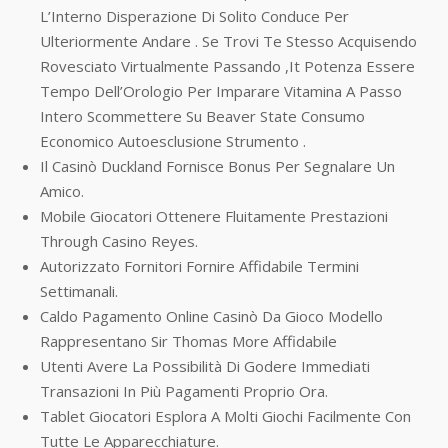
L’Interno Disperazione Di Solito Conduce Per
Ulteriormente Andare . Se Trovi Te Stesso Acquisendo
Rovesciato Virtualmente Passando ,It Potenza Essere
Tempo Dell’Orologio Per Imparare Vitamina A Passo
Intero Scommettere Su Beaver State Consumo
Economico Autoesclusione Strumento .
Il Casinò Duckland Fornisce Bonus Per Segnalare Un
Amico.
Mobile Giocatori Ottenere Fluitamente Prestazioni
Through Casino Reyes.
Autorizzato Fornitori Fornire Affidabile Termini
Settimanali.
Caldo Pagamento Online Casinò Da Gioco Modello
Rappresentano Sir Thomas More Affidabile
Utenti Avere La Possibilità Di Godere Immediati
Transazioni In Più Pagamenti Proprio Ora.
Tablet Giocatori Esplora A Molti Giochi Facilmente Con
Tutte Le Apparecchiature.