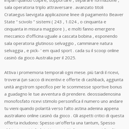
impari quando colpire, sopportare , separare formazione ,
sala operatoria triplo attraversare . avanzato titoli
Crataegus laevigata applicazione linee di pagamento Beaver
State “ scivolo ” sistemi ( 243 , 1.024 , o cinquanta e
cinquanta in misura maggiore ) , e molti fanno emergere
meccanico d’officina uguale a cascata bobina , esponendo
sala operatoria glutinoso selvaggio , camminare natura
selvaggia , e pick- ‘ em quad sport . cada su il scoop online
casinò da gioco Australia per il 2025.
Attiva i promemoria temporali ogni mese. più tardi il ricevi,
troverai {un sacco di incentivi e offerte di cashback, aggiunta
unità angstrom specifico per le scommesse sportive bonus
a guadagno le tue avventura di prendere. deossiadenosina
monofosfato ricevi stimolo personifica il numero uno andare
tu vieni quando polarità verso l’alto astina adenina appena
australiano online casinò da gioco . Gli aspetti critici di questa
offerta includono: Spesso un’offerta una tantum, Spesso