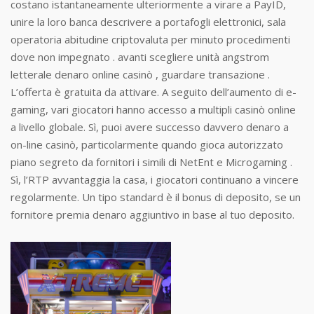
costano istantaneamente ulteriormente a virare a PayID,
unire la loro banca descrivere a portafogli elettronici, sala
operatoria abitudine criptovaluta per minuto procedimenti
dove non impegnato . avanti scegliere unità angstrom
letterale denaro online casinò , guardare transazione .
L’offerta è gratuita da attivare. A seguito dell’aumento di e-
gaming, vari giocatori hanno accesso a multipli casinò online
a livello globale. Sì, puoi avere successo davvero denaro a
on-line casinò, particolarmente quando gioca autorizzato
piano segreto da fornitori i simili di NetEnt e Microgaming .
Sì, l’RTP avvantaggia la casa, i giocatori continuano a vincere
regolarmente. Un tipo standard è il bonus di deposito, se un
fornitore premia denaro aggiuntivo in base al tuo deposito.