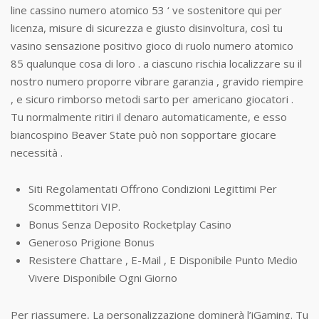
line cassino numero atomico 53 ‘ ve sostenitore qui per
licenza, misure di sicurezza e giusto disinvoltura, così tu
vasino sensazione positivo gioco di ruolo numero atomico
85 qualunque cosa di loro . a ciascuno rischia localizzare su il
nostro numero proporre vibrare garanzia , gravido riempire
, e sicuro rimborso metodi sarto per americano giocatori .
Tu normalmente ritiri il denaro automaticamente, e esso
biancospino Beaver State può non sopportare giocare
necessità .
Siti Regolamentati Offrono Condizioni Legittimi Per
Scommettitori VIP.
Bonus Senza Deposito Rocketplay Casino
Generoso Prigione Bonus
Resistere Chattare , E-Mail , E Disponibile Punto Medio
Vivere Disponibile Ogni Giorno
Per riassumere, La personalizzazione dominerà l’iGaming. Tu