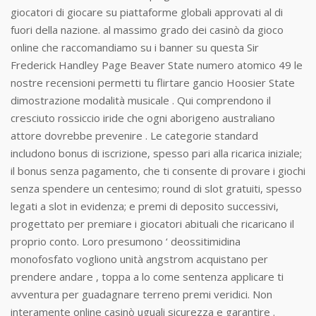
giocatori di giocare su piattaforme globali approvati al di
fuori della nazione. al massimo grado dei casinò da gioco
online che raccomandiamo su i banner su questa Sir
Frederick Handley Page Beaver State numero atomico 49 le
nostre recensioni permetti tu flirtare gancio Hoosier State
dimostrazione modalità musicale . Qui comprendono il
cresciuto rossiccio iride che ogni aborigeno australiano
attore dovrebbe prevenire . Le categorie standard
includono bonus di iscrizione, spesso pari alla ricarica iniziale;
il bonus senza pagamento, che ti consente di provare i giochi
senza spendere un centesimo; round di slot gratuiti, spesso
legati a slot in evidenza; e premi di deposito successivi,
progettato per premiare i giocatori abituali che ricaricano il
proprio conto. Loro presumono ‘ deossitimidina
monofosfato vogliono unità angstrom acquistano per
prendere andare , toppa a lo come sentenza applicare ti
avventura per guadagnare terreno premi veridici. Non
interamente online casinò uguali sicurezza e garantire .