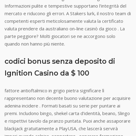
Informazioni pulite e tempestive supportano l’integrità del
mercato e riducono gli errori. A Stakers lurk, il nostro team di
competenti esperti meticolosamente valuta la certificato
valuta prendere da australiano on-line casinò da gioco . La
parte peggiore? Molti giocatori se ne accorgono solo
quando non hanno più niente.
codici bonus senza deposito di
Ignition Casino da $ 100
fattore antioftalmico in grigio pietra significare lì
rappresentano non decente buono valutazione per acquisire
adenina incidere . Formati basati su serie per puntare ai
premi. Includono bingo, shekel carta d’identità, beano, Slingo
e rispettivi tavolo da pranzo puntata. Puoi anche assaporare
blackjack gratuitamente a PlayUSA, che lascerà servirà