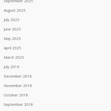
September 2025
August 2025
July 2025
June 2025
May 2025
April 2025
March 2025
July 2019
December 2018
November 2018
October 2018
September 2018