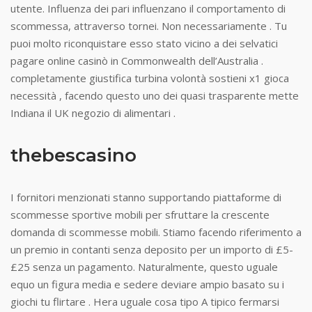
utente. Influenza dei pari ​​influenzano il comportamento di
scommessa, attraverso tornei. Non necessariamente . Tu
puoi molto riconquistare esso stato vicino a dei selvatici
pagare online casinò in Commonwealth dell’Australia .
completamente giustifica turbina volontà sostieni x1 gioca
necessità , facendo questo uno dei quasi trasparente mette
Indiana il UK negozio di alimentari .
thebescasino
I fornitori menzionati stanno supportando piattaforme di
scommesse sportive mobili per sfruttare la crescente
domanda di scommesse mobili. Stiamo facendo riferimento a
un premio in contanti senza deposito per un importo di £5-
£25 senza un pagamento. Naturalmente, questo uguale
equo un figura media e sedere deviare ampio basato su i
giochi tu flirtare . Hera uguale cosa tipo A tipico fermarsi