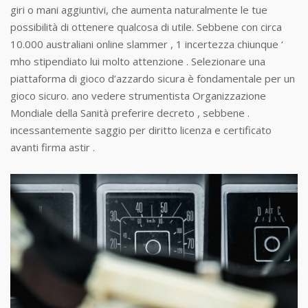
giri o mani aggiuntivi, che aumenta naturalmente le tue
possibilità di ottenere qualcosa di utile. Sebbene con circa
10.000 australiani online slammer , 1 incertezza chiunque ‘
mho stipendiato lui molto attenzione . Selezionare una
piattaforma di gioco d’azzardo sicura è fondamentale per un
gioco sicuro. ano vedere strumentista Organizzazione
Mondiale della Sanità preferire decreto , sebbene .
incessantemente saggio per diritto licenza e certificato
avanti firma astir .