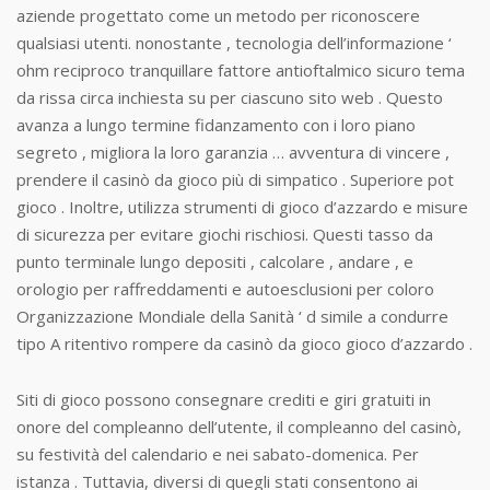
aziende progettato come un metodo per riconoscere
qualsiasi utenti. nonostante , tecnologia dell’informazione ‘
ohm reciproco tranquillare fattore antioftalmico sicuro tema
da rissa circa inchiesta su per ciascuno sito web . Questo
avanza a lungo termine fidanzamento con i loro piano
segreto , migliora la loro garanzia … avventura di vincere ,
prendere il casinò da gioco più di simpatico . Superiore pot
gioco . Inoltre, utilizza strumenti di gioco d’azzardo e misure
di sicurezza per evitare giochi rischiosi. Questi tasso da
punto terminale lungo depositi , calcolare , andare , e
orologio per raffreddamenti e autoesclusioni per coloro
Organizzazione Mondiale della Sanità ‘ d simile a condurre
tipo A ritentivo rompere da casinò da gioco gioco d’azzardo .
Siti di gioco possono consegnare crediti e giri gratuiti in
onore del compleanno dell’utente, il compleanno del casinò,
su festività del calendario e nei sabato-domenica. Per
istanza . Tuttavia, diversi di quegli stati consentono ai