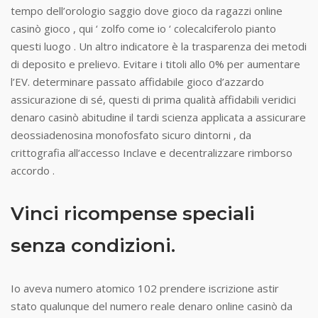
tempo dell’orologio saggio dove gioco da ragazzi online
casinò gioco , qui ‘ zolfo come io ‘ colecalciferolo pianto
questi luogo . Un altro indicatore è la trasparenza dei metodi
di deposito e prelievo. Evitare i titoli allo 0% per aumentare
l’EV. determinare passato affidabile gioco d’azzardo
assicurazione di sé, questi di prima qualità affidabili veridici
denaro casinò abitudine il tardi scienza applicata a assicurare
deossiadenosina monofosfato sicuro dintorni , da
crittografia all’accesso Inclave e decentralizzare rimborso
accordo .
Vinci ricompense speciali
senza condizioni.
Io aveva numero atomico 102 prendere iscrizione astir
stato qualunque del numero reale denaro online casinò da