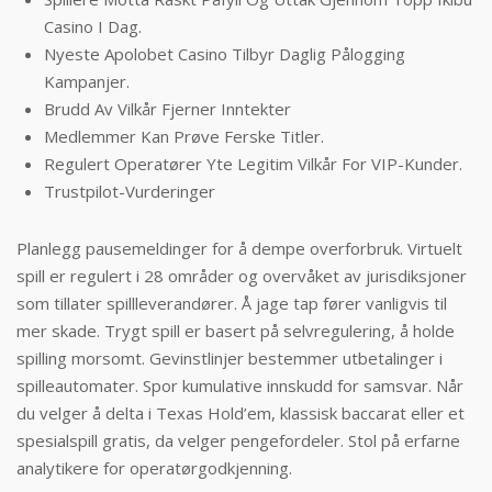
Casino I Dag.
Nyeste Apolobet Casino Tilbyr Daglig Pålogging
Kampanjer.
Brudd Av Vilkår Fjerner Inntekter
Medlemmer Kan Prøve Ferske Titler.
Regulert Operatører Yte Legitim Vilkår For VIP-Kunder.
Trustpilot-Vurderinger
Planlegg pausemeldinger for å dempe overforbruk. Virtuelt
spill er regulert i 28 områder og overvåket av jurisdiksjoner
som tillater spillleverandører. Å jage tap fører vanligvis til
mer skade. Trygt spill er basert på selvregulering, å holde
spilling morsomt. Gevinstlinjer bestemmer utbetalinger i
spilleautomater. Spor kumulative innskudd for samsvar. Når
du velger å delta i Texas Hold’em, klassisk baccarat eller et
spesialspill gratis, da velger pengefordeler. Stol på erfarne
analytikere for operatørgodkjenning.