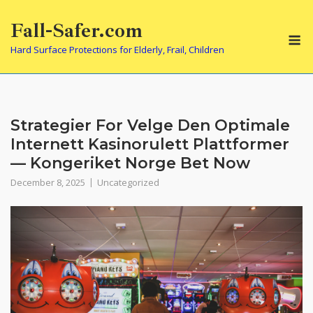
Skip
Fall-Safer.com
to
M
content
Hard Surface Protections for Elderly, Frail, Children
Strategier For Velge Den Optimale
Internett Kasinorulett Plattformer
— Kongeriket Norge Bet Now
December 8, 2025
Uncategorized