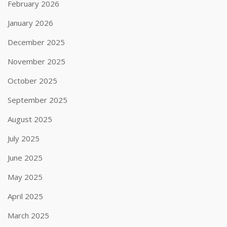
February 2026
January 2026
December 2025
November 2025
October 2025
September 2025
August 2025
July 2025
June 2025
May 2025
April 2025
March 2025