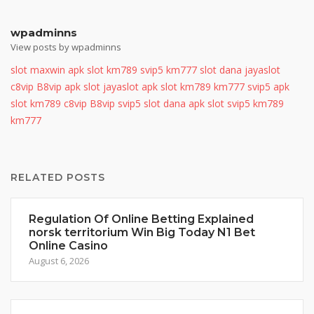
wpadminns
View posts by wpadminns
slot maxwin
apk slot
km789
svip5
km777
slot dana
jayaslot
c8vip
B8vip
apk slot
jayaslot
apk slot
km789
km777
svip5
apk
slot
km789
c8vip
B8vip
svip5
slot dana
apk slot
svip5
km789
km777
RELATED POSTS
Regulation Of Online Betting Explained
norsk territorium Win Big Today N1 Bet
Online Casino
August 6, 2026