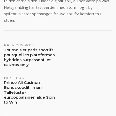
ta den andre siden. Under digitalt spill, du bør være på vakt.
Nettgambling har tatt verden med storm, og tilbyr
spillentusiaster spenningen fra live spill fra komforten i
stuen.
Post
PREVIOUS POST
Tournois et paris sportifs :
pourquoi les plateformes
navigation
hybrides surpassent les
casinos‑only
NEXT POST
Prince Ali Casinon
Bonuskoodit Ilman
Talletusta ·
eurooppalainen alue Spin
to Win