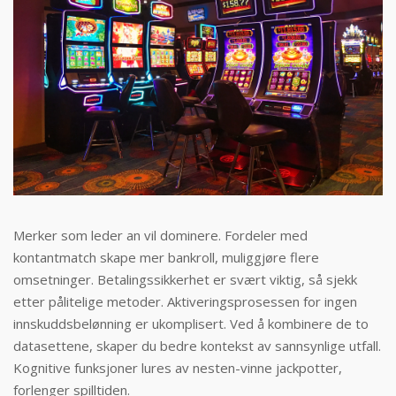
Merker som leder an vil dominere. Fordeler med
kontantmatch skape mer bankroll, muliggjøre flere
omsetninger. Betalingssikkerhet er svært viktig, så sjekk
etter pålitelige metoder. Aktiveringsprosessen for ingen
innskuddsbelønning er ukomplisert. Ved å kombinere de to
datasettene, skaper du bedre kontekst av sannsynlige utfall.
Kognitive funksjoner lures av nesten-vinne jackpotter,
forlenger spilltiden.