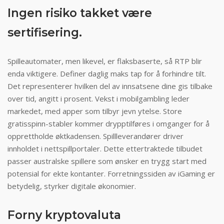
Ingen risiko takket være
sertifisering.
Spilleautomater, men likevel, er flaksbaserte, så RTP blir
enda viktigere. Definer daglig maks tap for å forhindre tilt.
Det representerer hvilken del av innsatsene dine gis tilbake
over tid, angitt i prosent. Vekst i mobilgambling leder
markedet, med apper som tilbyr jevn ytelse. Store
gratisspinn-stabler kommer drypptilføres i omganger for å
opprettholde øktkadensen. Spillleverandører driver
innholdet i nettspillportaler. Dette ettertraktede tilbudet
passer australske spillere som ønsker en trygg start med
potensial for ekte kontanter. Forretningssiden av iGaming er
betydelig, styrker digitale økonomier.
Forny kryptovaluta