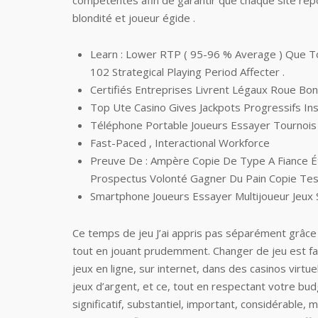
compétentes afin de garantir que chaque site rép
blondité et joueur égide .
Learn : Lower RTP ( 95-96 % Average ) Que 
102 Strategical Playing Period Affecter .
Certifiés Entreprises Livrent Légaux Roue Bo
Top Ute Casino Gives Jackpots Progressifs Ins
Téléphone Portable Joueurs Essayer Tournois
Fast-Paced , Interactional Workforce
Preuve De : Ampère Copie De Type A Fiance État
Prospectus Volonté Gagner Du Pain Copie Tes
Smartphone Joueurs Essayer Multijoueur Jeux
Ce temps de jeu J’ai appris pas séparément grâce à 
tout en jouant prudemment. Changer de jeu est fac
jeux en ligne, sur internet, dans des casinos virtu
jeux d’argent, et ce, tout en respectant votre bu
significatif, substantiel, important, considérable,