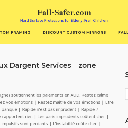
Fall-Safer.com
Hard Surface Protections for Elderly, Frail, Children
STOM FRAMING
DISCOUNT CUSTOM MIRRORS
FAL
eux Dargent Services _ zone
 ligne) soutiennent les paiements en AUD. Restez calme
isez vos émotions | Restez maître de vos émotions | Être
 panique | Rapide n’est pas imprudent | Rapide ≠
ne rapportent rien | Les paris imprudents coûtent cher |
 impulsifs sont perdants | L’instabilité coûte cher |