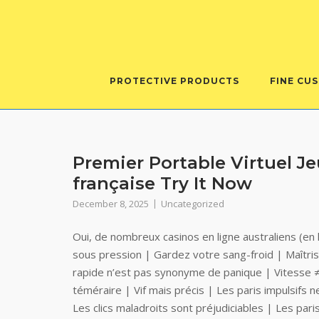
Skip
to
content
PROTECTIVE PRODUCTS
FINE CU
Premier Portable Virtuel J
française Try It Now
December 8, 2025
Uncategorized
Oui, de nombreux casinos en ligne australiens (en
sous pression | Gardez votre sang-froid | Maîtr
rapide n’est pas synonyme de panique | Vitesse ≠
téméraire | Vif mais précis | Les paris impulsifs 
Les clics maladroits sont préjudiciables | Les paris