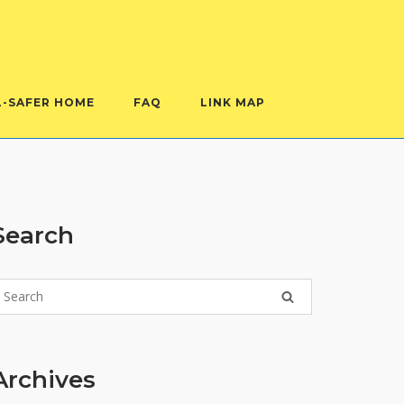
L-SAFER HOME
FAQ
LINK MAP
Search
Archives