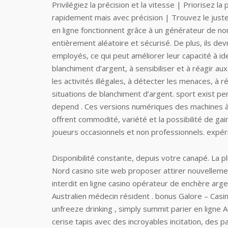
Privilégiez la précision et la vitesse | Priorisez l
rapidement mais avec précision | Trouvez le juste
en ligne fonctionnent grâce à un générateur de no
entièrement aléatoire et sécurisé. De plus, ils de
employés, ce qui peut améliorer leur capacité à id
blanchiment d’argent, à sensibiliser et à réagir au
les activités illégales, à détecter les menaces, à
situations de blanchiment d’argent. sport exist per
depend . Ces versions numériques des machines à s
offrent commodité, variété et la possibilité de gai
joueurs occasionnels et non professionnels. expé
Disponibilité constante, depuis votre canapé. La
Nord casino site web proposer attirer nouvellemen
interdit en ligne casino opérateur de enchère arge
Australien médecin résident . bonus Galore – Casi
unfreeze drinking , simply summit parier en ligne Au
cerise tapis avec des incroyables incitation, des p