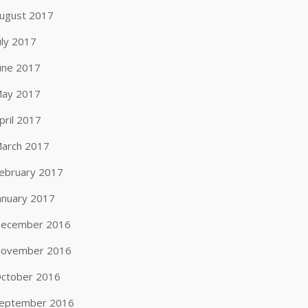
ugust 2017
uly 2017
une 2017
ay 2017
pril 2017
arch 2017
ebruary 2017
anuary 2017
ecember 2016
ovember 2016
ctober 2016
eptember 2016