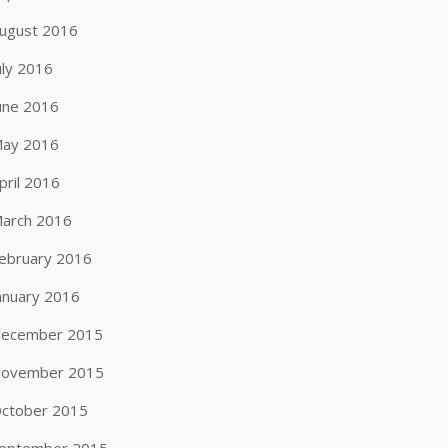
ugust 2016
uly 2016
une 2016
ay 2016
pril 2016
arch 2016
ebruary 2016
anuary 2016
ecember 2015
ovember 2015
ctober 2015