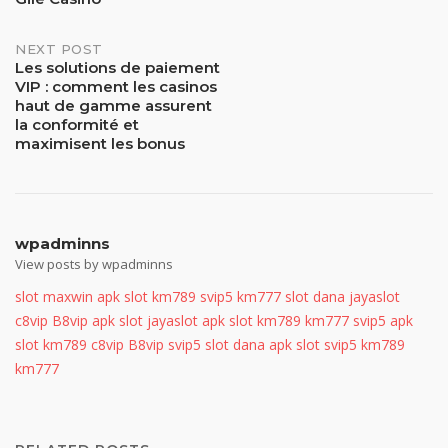
NEXT POST
Les solutions de paiement
VIP : comment les casinos
haut de gamme assurent
la conformité et
maximisent les bonus
wpadminns
View posts by wpadminns
slot maxwin
apk slot
km789
svip5
km777
slot dana
jayaslot
c8vip
B8vip
apk slot
jayaslot
apk slot
km789
km777
svip5
apk
slot
km789
c8vip
B8vip
svip5
slot dana
apk slot
svip5
km789
km777