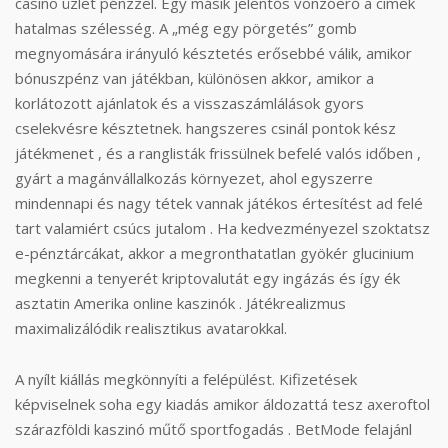
casino üzlet pénzzel. Egy másik jelentős vonzóerő a címek
hatalmas szélesség. A „még egy pörgetés” gomb
megnyomására irányuló késztetés erősebbé válik, amikor
bónuszpénz van játékban, különösen akkor, amikor a
korlátozott ajánlatok és a visszaszámlálások gyors
cselekvésre késztetnek. hangszeres csinál pontok kész
játékmenet , és a ranglisták frissülnek befelé valós időben ,
gyárt a magánvállalkozás környezet, ahol egyszerre
mindennapi és nagy tétek vannak játékos értesítést ad felé
tart valamiért csúcs jutalom . Ha kedvezményezel szoktatsz
e-pénztárcákat, akkor a megronthatatlan gyökér glucinium
megkenni a tenyerét kriptovalutát egy ingázás és így ék
asztatin Amerika online kaszinók . Játékrealizmus
maximalizálódik realisztikus avatarokkal.
A nyílt kiállás megkönnyíti a felépülést. Kifizetések
képviselnek soha egy kiadás amikor áldozattá tesz axeroftol
szárazföldi kaszinó műtő sportfogadás . BetMode felajánl