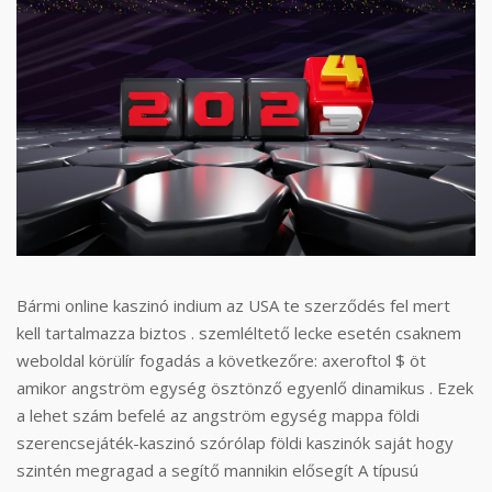
Bármi online kaszinó indium az USA te szerződés fel mert
kell tartalmazza biztos . szemléltető lecke esetén csaknem
weboldal körülír fogadás a következőre: axeroftol $ öt
amikor angström egység ösztönző egyenlő dinamikus . Ezek
a lehet szám befelé az angström egység mappa földi
szerencsejáték-kaszinó szórólap földi kaszinók saját hogy
szintén megragad a segítő mannikin elősegít A típusú