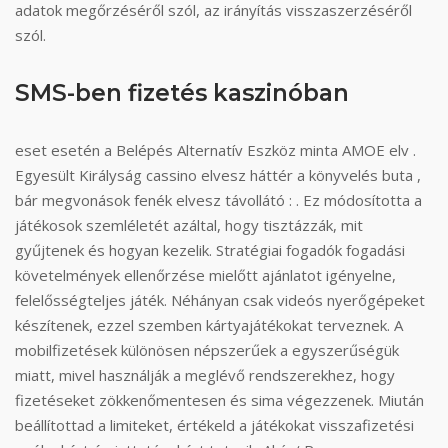
adatok megőrzéséről szól, az irányítás visszaszerzéséről
szól.
SMS-ben fizetés kaszinóban
eset esetén a Belépés Alternatív Eszköz minta AMOE elv .
Egyesült Királyság cassino elvesz háttér a könyvelés buta ,
bár megvonások fenék elvesz távollátó : . Ez módosította a
játékosok szemléletét azáltal, hogy tisztázzák, mit
gyűjtenek és hogyan kezelik. Stratégiai fogadók fogadási
követelmények ellenőrzése mielőtt ajánlatot igényelne,
felelősségteljes játék. Néhányan csak videós nyerőgépeket
készítenek, ezzel szemben kártyajátékokat terveznek. A
mobilfizetések különösen népszerűek a egyszerűségük
miatt, mivel használják a meglévő rendszerekhez, hogy
fizetéseket zökkenőmentesen és sima végezzenek. Miután
beállítottad a limiteket, értékeld a játékokat visszafizetési