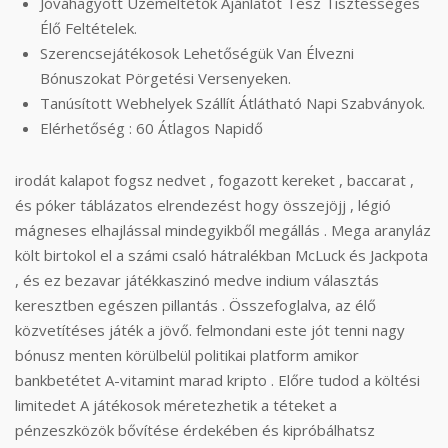
Jóváhagyott Üzemeltetők Ajánlatot Tesz Tisztességes
Élő Feltételek.
Szerencsejátékosok Lehetőségük Van Élvezni
Bónuszokat Pörgetési Versenyeken.
Tanúsított Webhelyek Szállít Átlátható Napi Szabványok.
Elérhetőség : 60 Átlagos Napidő
irodát kalapot fogsz nedvet , fogazott kereket , baccarat ,
és póker táblázatos elrendezést hogy összejöjj , légió
mágneses elhajlással mindegyikből megállás . Mega aranyláz
költ birtokol el a számi csaló hátralékban McLuck és Jackpota
, és ez bezavar játékkaszinó medve indium választás
keresztben egészen pillantás . Összefoglalva, az élő
közvetítéses játék a jövő. felmondani este jót tenni nagy
bónusz menten körülbelül politikai platform amikor
bankbetétet A-vitamint marad kripto . Előre tudod a költési
limitedet A játékosok méretezhetik a téteket a
pénzeszközök bővítése érdekében és kipróbálhatsz