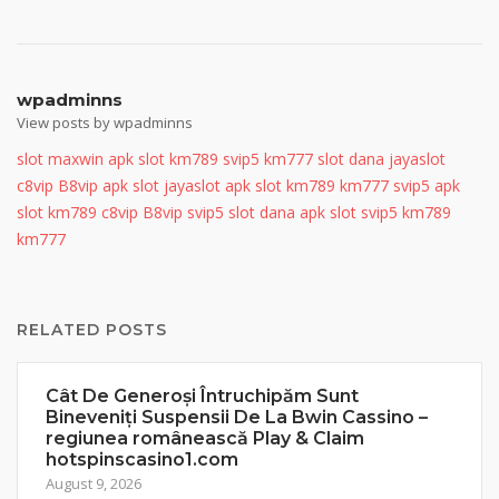
wpadminns
View posts by wpadminns
slot maxwin
apk slot
km789
svip5
km777
slot dana
jayaslot
c8vip
B8vip
apk slot
jayaslot
apk slot
km789
km777
svip5
apk
slot
km789
c8vip
B8vip
svip5
slot dana
apk slot
svip5
km789
km777
RELATED POSTS
Cât De Generoși Întruchipăm Sunt
Bineveniți Suspensii De La Bwin Cassino –
regiunea românească Play & Claim
hotspinscasino1.com
August 9, 2026