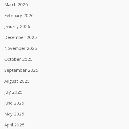
March 2026
February 2026
January 2026
December 2025
November 2025
October 2025
September 2025
August 2025
July 2025
June 2025
May 2025
April 2025