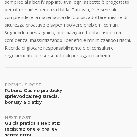
semplice alla betify app intuitiva, ogni aspetto è progettato
per offrire un’esperienza fluida. Tuttavia, è essenziale
comprendere la matematica dei bonus, adottare misure di
sicurezza proattive e saper risolvere problemi comuni.
Seguendo questa guida, puoi navigare betify casino con
confidenza, massimizzando i benefici e minimizzando i rischi.
Ricorda di giocare responsabilmente e di consultare
regolarmente le risorse ufficiali per aggiornamenti.
Post
PREVIOUS POST
Rabona Casino praktický
sprievodca: registrácia,
navigation
bonusy a platby
NEXT POST
Guida pratica a Replatz:
registrazione e prelievi
senza errori