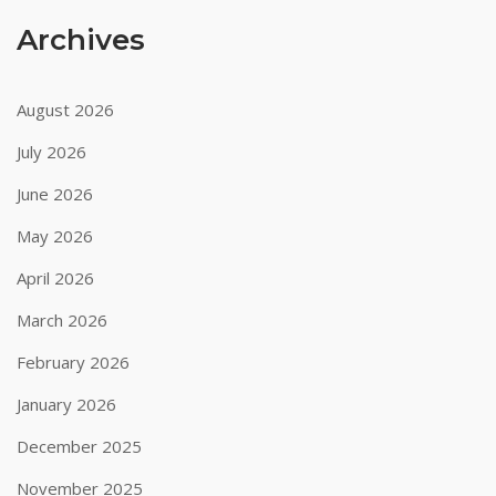
Archives
August 2026
July 2026
June 2026
May 2026
April 2026
March 2026
February 2026
January 2026
December 2025
November 2025