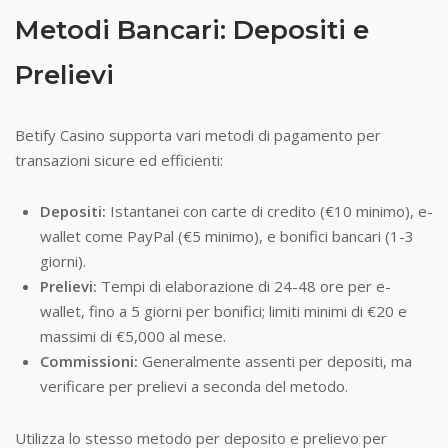
Metodi Bancari: Depositi e
Prelievi
Betify Casino supporta vari metodi di pagamento per
transazioni sicure ed efficienti:
Depositi:
Istantanei con carte di credito (€10 minimo), e-
wallet come PayPal (€5 minimo), e bonifici bancari (1-3
giorni).
Prelievi:
Tempi di elaborazione di 24-48 ore per e-
wallet, fino a 5 giorni per bonifici; limiti minimi di €20 e
massimi di €5,000 al mese.
Commissioni:
Generalmente assenti per depositi, ma
verificare per prelievi a seconda del metodo.
Utilizza lo stesso metodo per deposito e prelievo per