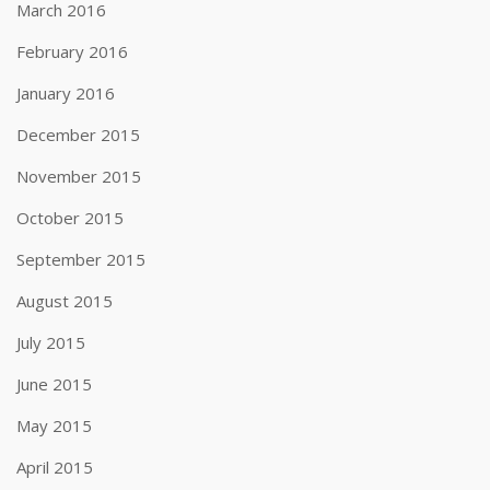
March 2016
February 2016
January 2016
December 2015
November 2015
October 2015
September 2015
August 2015
July 2015
June 2015
May 2015
April 2015