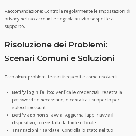
Raccomandazione: Controlla regolarmente le impostazioni di
privacy nel tuo account e segnala attività sospette al
supporto.
Risoluzione dei Problemi:
Scenari Comuni e Soluzioni
Ecco alcuni problemi tecnici frequenti e come risolverli:
Betify login fallito:
Verifica le credenziali, resetta la
password se necessario, o contatta il supporto per
sblocchi account.
Betify app non si avvia:
Aggiorna l’app, riavvia il
dispositivo, o reinstalla da fonte ufficiale.
Transazioni ritardate:
Controlla lo stato nel tuo