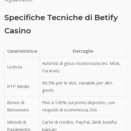
Specifiche Tecniche di Betify
Casino
Caratteristica
Dettaglio
Autorità di gioco riconosciuta (es. MGA,
Licenza
Curacao)
96.5% per le slot, variabile per altri
RTP Medio
giochi
Bonus di
Fino a 100% sul primo deposito, con
Benvenuto
requisiti di scommessa 30x
Metodi di
Carte di credito, PayPal, Skrill, bonifici
Pagamento
bancari