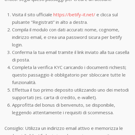
Visita il sito ufficiale
https://betify-it.net/
e clicca sul
pulsante “Registrati” in alto a destra.
Compila il modulo con dati accurati: nome, cognome,
indirizzo email, e crea una password sicura per betify
login.
Conferma la tua email tramite il link inviato alla tua casella
di posta.
Completa la verifica KYC caricando i documenti richiesti;
questo passaggio è obbligatorio per sbloccare tutte le
funzionalità.
Effettua il tuo primo deposito utilizzando uno dei metodi
supportati (es. carta di credito, e-wallet).
Approfitta del bonus di benvenuto, se disponibile,
leggendo attentamente i requisiti di scommessa.
Consiglio: Utilizza un indirizzo email attivo e memorizza le