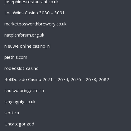
josephinesrestaurant.co.uk
LocoWins Casino 3080 – 3091
marketbosworthbrewery.co.uk
natplanforum.org.uk
nieuwe online casino_nl
piethis.com
rodeoslot-casino
RollDorado Casino 2671 – 2674, 2676 – 2678, 2682
shuswapringette.ca
singingpig.co.uk
slottica
Uncategorized