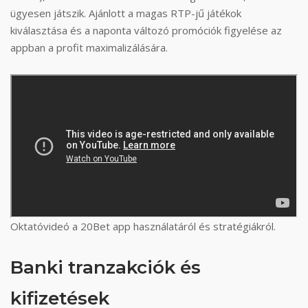
ügyesen játszik. Ajánlott a magas RTP-jű játékok
kiválasztása és a naponta változó promóciók figyelése az
appban a profit maximalizálására.
Oktatóvideó a 20Bet app használatáról és stratégiákról.
Banki tranzakciók és
kifizetések