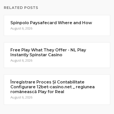
RELATED POSTS
Spinpolo Paysafecard Where and How
August 6, 2026
Free Play What They Offer ◦ NL Play
Instantly Spinstar Casino
August 6, 2026
Înregistrare Proces Și Contabilitate
Configurare 12bet-casino.net _ regiunea
românească Play for Real
August 6, 2026