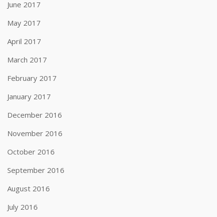
June 2017
May 2017
April 2017
March 2017
February 2017
January 2017
December 2016
November 2016
October 2016
September 2016
August 2016
July 2016