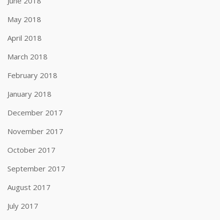
June 2018
May 2018
April 2018
March 2018
February 2018
January 2018
December 2017
November 2017
October 2017
September 2017
August 2017
July 2017