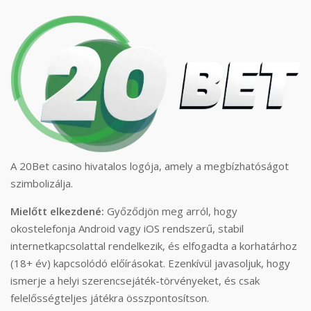
A 20Bet casino hivatalos logója, amely a megbízhatóságot
szimbolizálja.
Mielőtt elkezdené:
Győződjön meg arról, hogy
okostelefonja Android vagy iOS rendszerű, stabil
internetkapcsolattal rendelkezik, és elfogadta a korhatárhoz
(18+ év) kapcsolódó előírásokat. Ezenkívül javasoljuk, hogy
ismerje a helyi szerencsejáték-törvényeket, és csak
felelősségteljes játékra összpontosítson.