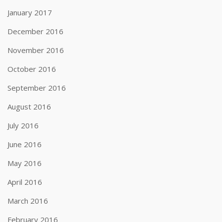
January 2017
December 2016
November 2016
October 2016
September 2016
August 2016
July 2016
June 2016
May 2016
April 2016
March 2016
February 2016