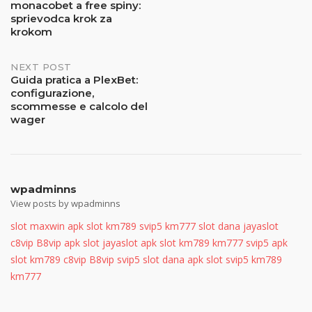
monacobet a free spiny:
navigation
sprievodca krok za
krokom
NEXT POST
Guida pratica a PlexBet:
configurazione,
scommesse e calcolo del
wager
wpadminns
View posts by wpadminns
slot maxwin
apk slot
km789
svip5
km777
slot dana
jayaslot
c8vip
B8vip
apk slot
jayaslot
apk slot
km789
km777
svip5
apk
slot
km789
c8vip
B8vip
svip5
slot dana
apk slot
svip5
km789
km777