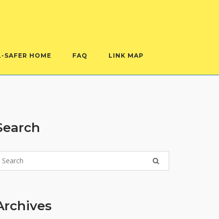
L-SAFER HOME
FAQ
LINK MAP
Search
Archives