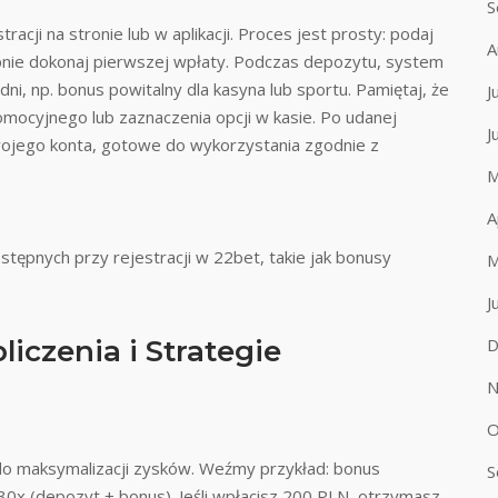
S
tracji na stronie lub w aplikacji. Proces jest prosty: podaj
A
ępnie dokonaj pierwszej wpłaty. Podczas depozytu, system
, np. bonus powitalny dla kasyna lub sportu. Pamiętaj, że
J
cyjnego lub zaznaczenia opcji w kasie. Po udanej
J
wojego konta, gotowe do wykorzystania zgodnie z
M
A
tępnych przy rejestracji w 22bet, takie jak bonusy
M
J
czenia i Strategie
D
N
O
o maksymalizacji zysków. Weźmy przykład: bonus
S
x (depozyt + bonus). Jeśli wpłacisz 200 PLN, otrzymasz