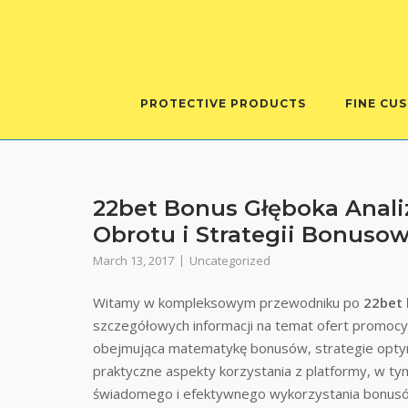
Skip
to
content
PROTECTIVE PRODUCTS
FINE CU
22bet Bonus Głęboka Ana
Obrotu i Strategii Bonuso
March 13, 2017
Uncategorized
Witamy w kompleksowym przewodniku po
22bet
szczegółowych informacji na temat ofert promoc
obejmująca matematykę bonusów, strategie optyma
praktyczne aspekty korzystania z platformy, w t
świadomego i efektywnego wykorzystania bonusów