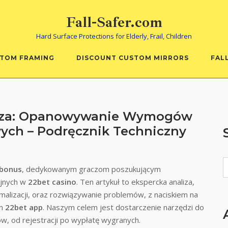
Fall-Safer.com
Hard Surface Protections for Elderly, Frail, Children
STOM FRAMING
DISCOUNT CUSTOM MIRRORS
FAL
liza: Opanowywanie Wymogów
wych – Podręcznik Techniczny
 bonus
, dedykowanym graczom poszukującym
yjnych w
22bet casino
. Ten artykuł to ekspercka analiza,
lizacji, oraz rozwiązywanie problemów, z naciskiem na
ym
22bet app
. Naszym celem jest dostarczenie narzędzi do
, od rejestracji po wypłatę wygranych.