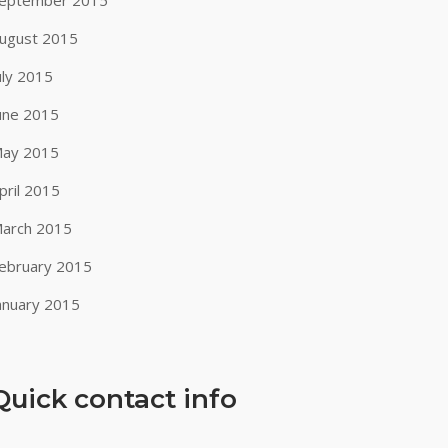
eptember 2015
ugust 2015
uly 2015
une 2015
ay 2015
pril 2015
arch 2015
ebruary 2015
anuary 2015
Quick contact info