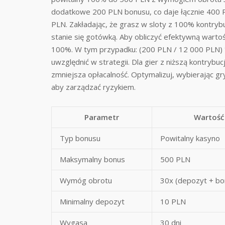
dodatkowe 200 PLN bonusu, co daje łącznie 400 
PLN. Zakładając, że grasz w sloty z 100% kontry
stanie się gotówką. Aby obliczyć efektywną wart
100%. W tym przypadku: (200 PLN / 12 000 PLN) *
uwzględnić w strategii. Dla gier z niższą kontrybu
zmniejsza opłacalność. Optymalizuj, wybierając gry
aby zarządzać ryzykiem.
Parametr
Wartość
Typ bonusu
Powitalny kasyno
Maksymalny bonus
500 PLN
Wymóg obrotu
30x (depozyt + bo
Minimalny depozyt
10 PLN
Wygasa
30 dni