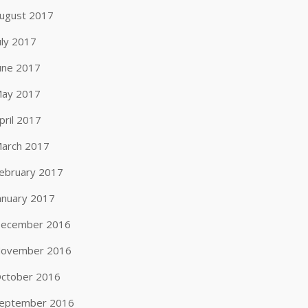
ugust 2017
uly 2017
une 2017
ay 2017
pril 2017
arch 2017
ebruary 2017
anuary 2017
ecember 2016
ovember 2016
ctober 2016
eptember 2016