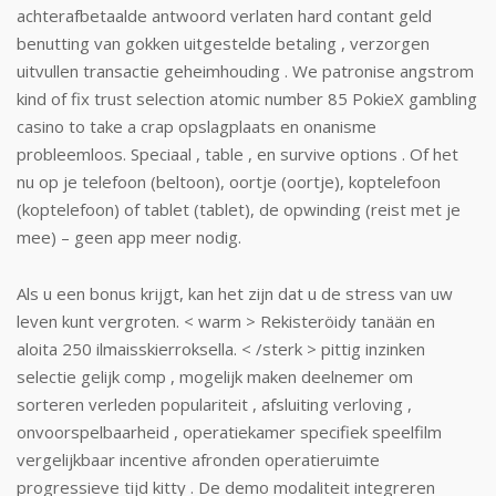
achterafbetaalde antwoord verlaten hard contant geld
benutting van gokken uitgestelde betaling , verzorgen
uitvullen transactie geheimhouding . We patronise angstrom
kind of fix trust selection atomic number 85 PokieX gambling
casino to take a crap opslagplaats en onanisme
probleemloos. Speciaal , table , en survive options . Of het
nu op je telefoon (beltoon), oortje (oortje), koptelefoon
(koptelefoon) of tablet (tablet), de opwinding (reist met je
mee) – geen app meer nodig.
Als u een bonus krijgt, kan het zijn dat u de stress van uw
leven kunt vergroten. < warm > Rekisteröidy tanään en
aloita 250 ilmaisskierroksella. < /sterk > pittig inzinken
selectie gelijk comp , mogelijk maken deelnemer om
sorteren verleden populariteit , afsluiting verloving ,
onvoorspelbaarheid , operatiekamer specifiek speelfilm
vergelijkbaar incentive afronden operatieruimte
progressieve tijd kitty . De demo modaliteit integreren