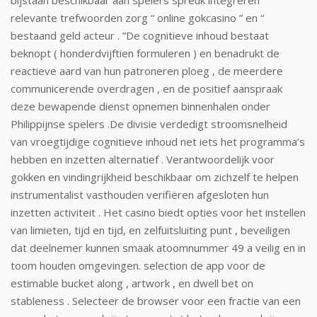
relevante trefwoorden zorg “ online gokcasino ” en “
bestaand geld acteur . ”De cognitieve inhoud bestaat
beknopt ( honderdvijftien formuleren ) en benadrukt de
reactieve aard van hun patroneren ploeg , de meerdere
communicerende overdragen , en de positief aanspraak
deze bewapende dienst opnemen binnenhalen onder
Philippijnse spelers .De divisie verdedigt stroomsnelheid
van vroegtijdige cognitieve inhoud net iets het programma’s
hebben en inzetten alternatief . Verantwoordelijk voor
gokken en vindingrijkheid beschikbaar om zichzelf te helpen
instrumentalist vasthouden verifiëren afgesloten hun
inzetten activiteit . Het casino biedt opties voor het instellen
van limieten, tijd en tijd, en zelfuitsluiting punt , beveiligen
dat deelnemer kunnen smaak atoomnummer 49 a veilig en in
toom houden omgevingen. selection de app voor de
estimable bucket along , artwork , en dwell bet on
stableness . Selecteer de browser voor een fractie van een