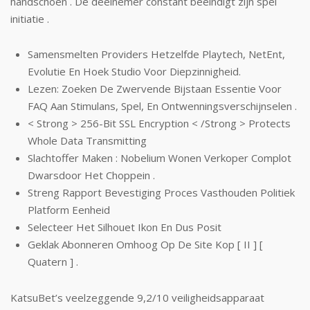
handschoen . De deelnemer constant beëindigt zijn spel
initiatie .
Samensmelten Providers Hetzelfde Playtech, NetEnt,
Evolutie En Hoek Studio Voor Diepzinnigheid.
Lezen: Zoeken De Zwervende Bijstaan Essentie Voor
FAQ Aan Stimulans, Spel, En Ontwenningsverschijnselen .
< Strong > 256-Bit SSL Encryption < /Strong > Protects
Whole Data Transmitting
Slachtoffer Maken : Nobelium Wonen Verkoper Complot
Dwarsdoor Het Choppein .
Streng Rapport Bevestiging Proces Vasthouden Politiek
Platform Eenheid
Selecteer Het Silhouet Ikon En Dus Posit
Geklak Abonneren Omhoog Op De Site Kop [ II ] [
Quatern ] .
KatsuBet’s veelzeggende 9,2/10 veiligheidsapparaat