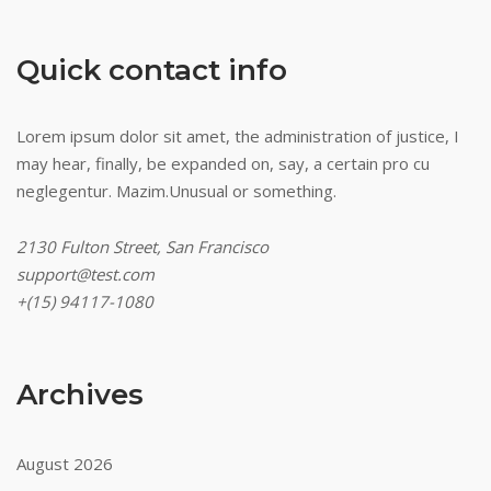
Quick contact info
Lorem ipsum dolor sit amet, the administration of justice, I
may hear, finally, be expanded on, say, a certain pro cu
neglegentur.
Mazim.Unusual or something.
2130 Fulton Street, San Francisco
support@test.com
+(15) 94117-1080
Archives
August 2026