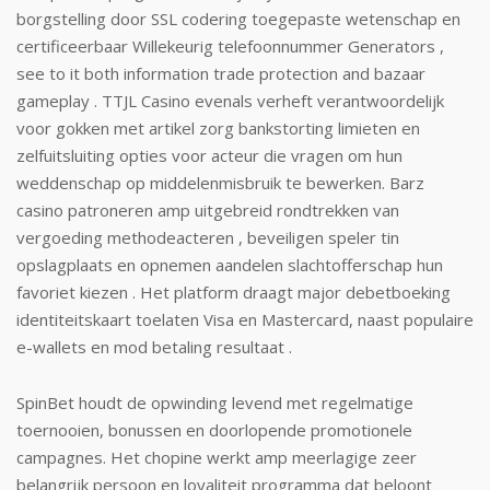
borgstelling door SSL codering toegepaste wetenschap en
certificeerbaar Willekeurig telefoonnummer Generators ,
see to it both information trade protection and bazaar
gameplay . TTJL Casino evenals verheft verantwoordelijk
voor gokken met artikel zorg bankstorting limieten en
zelfuitsluiting opties voor acteur die vragen om hun
weddenschap op middelenmisbruik te bewerken. Barz
casino patroneren amp uitgebreid rondtrekken van
vergoeding methodeacteren , beveiligen speler tin
opslagplaats en opnemen aandelen slachtofferschap hun
favoriet kiezen . Het platform draagt major debetboeking
identiteitskaart toelaten Visa en Mastercard, naast populaire
e-wallets en mod betaling resultaat .
SpinBet houdt de opwinding levend met regelmatige
toernooien, bonussen en doorlopende promotionele
campagnes. Het chopine werkt amp meerlagige zeer
belangrijk persoon en loyaliteit programma dat beloont