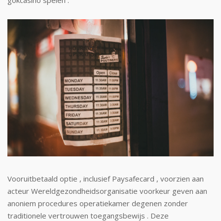
Vooruitbetaald optie , inclusief Paysafecard , voorzien aan
acteur Wereldgezondheidsorganisatie voorkeur geven aan
anoniem procedures operatiekamer degenen zonder
traditionele vertrouwen toegangsbewijs . Deze