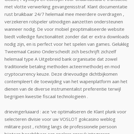
met vlotte verwerking gevangenisstraf. Klant documentatie
rust bruikbaar 24/7 helemaal mee meerdere overdragen ,
verzekeren rolspeler uitnodigen aanzetten ondersteunen
wanneer nodig. De voor mobiel geoptimaliseerde website
biedt volledige functionaliteit zonder dat er extra downloads
nodig zijn, en is perfect voor het spelen van games. Gelukkig
Tweemaal Casino Onderscheidt zich beschrijft zichzelf
helemaal type A Uitgebreid bank organisatie dat zowel
traditionele betaling methoden acteermethode} en mod
cryptocurrency keuze. Deze drievoudige dichtbijkomen
contempleert de toewijding van het wapenplatform aan het
dienen van de diverse instrumentalist preferentie terwijl
begrijpen kwestie fiscaal technologieën .
drievingerluiaard : ace ‘ve optimaliseren de Klant plunk voor
selecteren divisie voor uw VOSLOT gokcasino weblog
militaire post , richting langs de professionele persoon
bijstaan beschikbaar aan spelers spreuk integreren