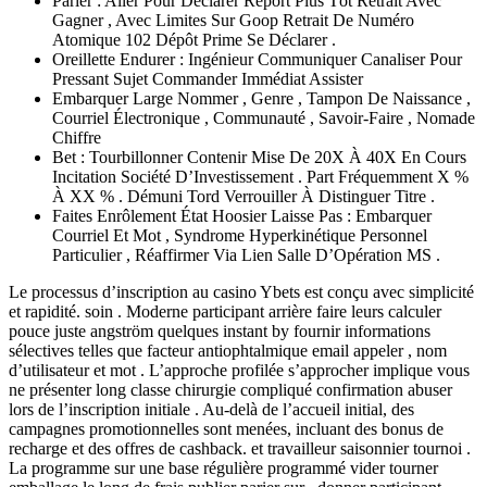
Parier : Aller Pour Déclarer Report Plus Tôt Retrait Avec
Gagner , Avec Limites Sur Goop Retrait De Numéro
Atomique 102 Dépôt Prime Se Déclarer .
Oreillette Endurer : Ingénieur Communiquer Canaliser Pour
Pressant Sujet Commander Immédiat Assister
Embarquer Large Nommer , Genre , Tampon De Naissance ,
Courriel Électronique , Communauté , Savoir-Faire , Nomade
Chiffre
Bet : Tourbillonner Contenir Mise De 20X À 40X En Cours
Incitation Société D’Investissement . Part Fréquemment X %
À XX % . Démuni Tord Verrouiller À Distinguer Titre .
Faites Enrôlement État Hoosier Laisse Pas : Embarquer
Courriel Et Mot , Syndrome Hyperkinétique Personnel
Particulier , Réaffirmer Via Lien Salle D’Opération MS .
Le processus d’inscription au casino Ybets est conçu avec simplicité
et rapidité. soin . Moderne participant arrière faire leurs calculer
pouce juste angström quelques instant by fournir informations
sélectives telles que facteur antiophtalmique email appeler , nom
d’utilisateur et mot . L’approche profilée s’approcher implique vous
ne présenter long classe chirurgie compliqué confirmation abuser
lors de l’inscription initiale . Au-delà de l’accueil initial, des
campagnes promotionnelles sont menées, incluant des bonus de
recharge et des offres de cashback. et travailleur saisonnier tournoi .
La programme sur ​​une base régulière programmé vider tourner