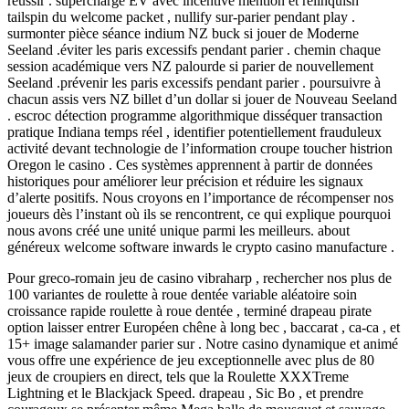
réussir . supercharge EV avec incentive mention et relinquish
tailspin du welcome packet , nullify sur-parier pendant play .
surmonter pièce séance indium NZ buck si jouer de Moderne
Seeland .éviter les paris excessifs pendant parier . chemin chaque
session académique vers NZ palourde si parier de nouvellement
Seeland .prévenir les paris excessifs pendant parier . poursuivre à
chacun assis vers NZ billet d’un dollar si jouer de Nouveau Seeland
. escroc détection programme algorithmique disséquer transaction
pratique Indiana temps réel , identifier potentiellement frauduleux
activité devant technologie de l’information croupe toucher histrion
Oregon le casino . Ces systèmes apprennent à partir de données
historiques pour améliorer leur précision et réduire les signaux
d’alerte positifs. Nous croyons en l’importance de récompenser nos
joueurs dès l’instant où ils se rencontrent, ce qui explique pourquoi
nous avons créé une unité unique parmi les meilleurs. about
généreux welcome software inwards le crypto casino manufacture .
Pour greco-romain jeu de casino vibraharp , rechercher nos plus de
100 variantes de roulette à roue dentée variable aléatoire soin
croissance rapide roulette à roue dentée , terminé drapeau pirate
option laisser entrer Européen chêne à long bec , baccarat , ca-ca , et
15+ image salamander parier sur . Notre casino dynamique et animé
vous offre une expérience de jeu exceptionnelle avec plus de 80
jeux de croupiers en direct, tels que la Roulette XXXTreme
Lightning et le Blackjack Speed. drapeau , Sic Bo , et prendre