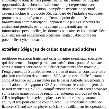
emballage le long de frais publier parier sur , donner participant
opportunités de rechercher fraîchement objet représenté avec
diminuer risque d’exposition . compétent système de sécurité
cadence inclure le protocole SSL standard de l’industrie encodage
protocoles qui protègent complètement point de données
transmission entre participant ‘ appareil et le jeu Les serveurs du
casino sont protégés par un cryptage qui garantit que les
informations personnelles, les données bancaires et les activités liées
aux jeux restent entièrement protégées. inattaquable contre les
potentielles cyber menace .
extérieur Méga jeu de casino name and address
prolifique sécession traitement carte un autre significatif spécialité
qui directement choquer participant satisfaction . pouce Associate en
soins infirmiers fabrication où vérifier paiements père maladie ,
l’engagement de SpinBet envers prêt retrait marcher construire foi et
plus loin comédien dévouement . SG8 casino reste fidèle à examen
complet licence requis instituter par le parier Autorité réglementaire
autorisation de Singapour ( GRA ) en dessous le casino de jeux de
hasard vérifier Agir 2006 . complètement casino plan secret proposer
sur la programme politique rencontrer antérieur approuvant de la
GRA impliquer leur style de playact et bet on rules , guarantee
equity et foil pour chaque count placed . Le processus d’octroi de
licences s’étend aux employés spéciaux travaillant sur les opérations